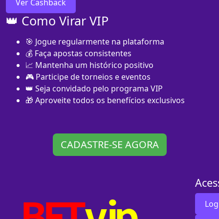
Ver Cashback
👑 Como Virar VIP
🎯 Jogue regularmente na plataforma
💰 Faça apostas consistentes
📈 Mantenha um histórico positivo
🎮 Participe de torneios e eventos
👑 Seja convidado pelo programa VIP
🎁 Aproveite todos os benefícios exclusivos
CADASTRE-SE AGORA
Aces
Log