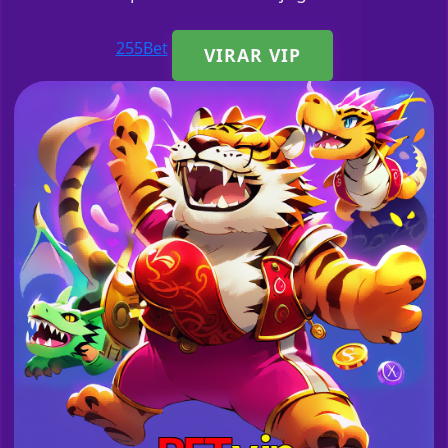
255Bet
VIRAR VIP