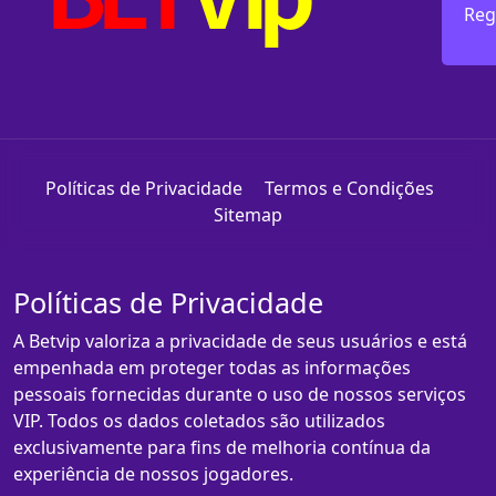
Reg
Políticas de Privacidade
Termos e Condições
Sitemap
Políticas de Privacidade
A Betvip valoriza a privacidade de seus usuários e está
empenhada em proteger todas as informações
pessoais fornecidas durante o uso de nossos serviços
VIP. Todos os dados coletados são utilizados
exclusivamente para fins de melhoria contínua da
experiência de nossos jogadores.