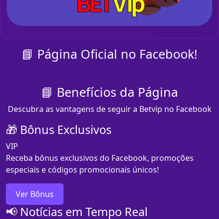
📘 Página Oficial no Facebook!
📘 Benefícios da Página
Descubra as vantagens de seguir a Betvip no Facebook
🎁 Bônus Exclusivos
VIP
Receba bônus exclusivos do Facebook, promoções
especiais e códigos promocionais únicos!
Ver Bônus
📢 Notícias em Tempo Real