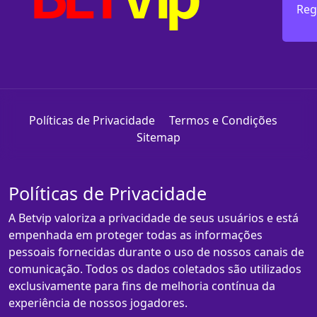
Reg
Políticas de Privacidade
Termos e Condições
Sitemap
Políticas de Privacidade
A Betvip valoriza a privacidade de seus usuários e está
empenhada em proteger todas as informações
pessoais fornecidas durante o uso de nossos canais de
comunicação. Todos os dados coletados são utilizados
exclusivamente para fins de melhoria contínua da
experiência de nossos jogadores.