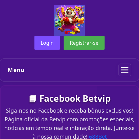
Login
Registrar-se
Menu
📘 Facebook Betvip
Siga-nos no Facebook e receba bônus exclusivos!
Página oficial da Betvip com promoções especiais,
notícias em tempo real e interação direta. Junte-se
à nossa comunidade!
688Bet