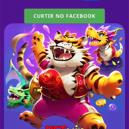
CURTIR NO FACEBOOK