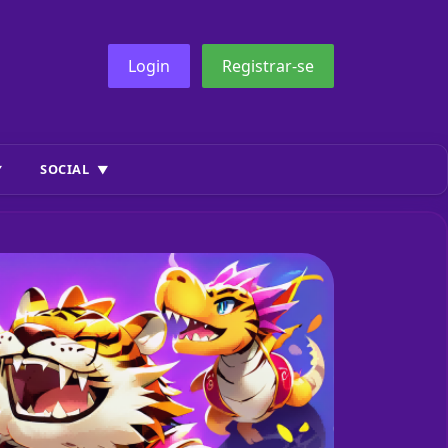
Login
Registrar-se
SOCIAL