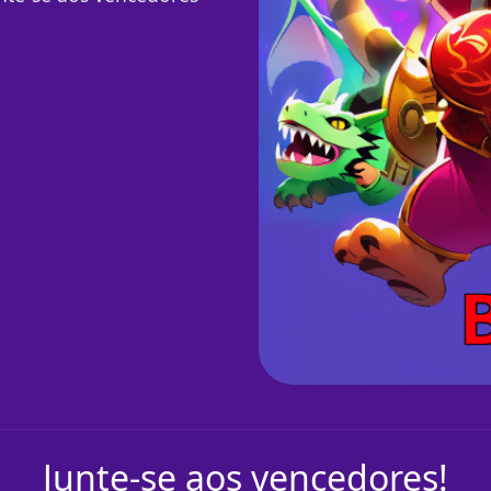
Junte-se aos vencedores!