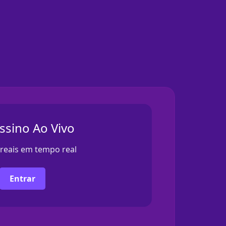
ssino Ao Vivo
 reais em tempo real
Entrar