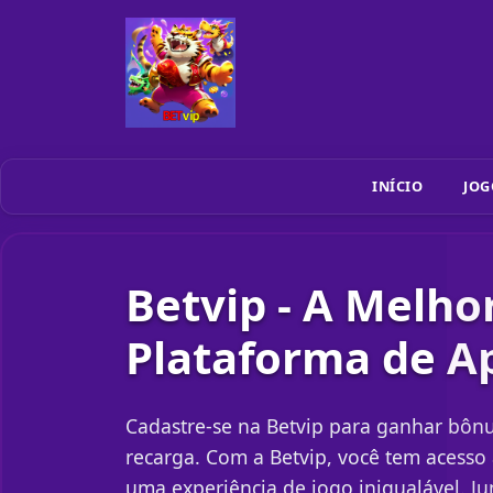
INÍCIO
JOG
Betvip - A Melho
Plataforma de A
Cadastre-se na Betvip para ganhar bôn
recarga. Com a Betvip, você tem acesso 
uma experiência de jogo inigualável. J