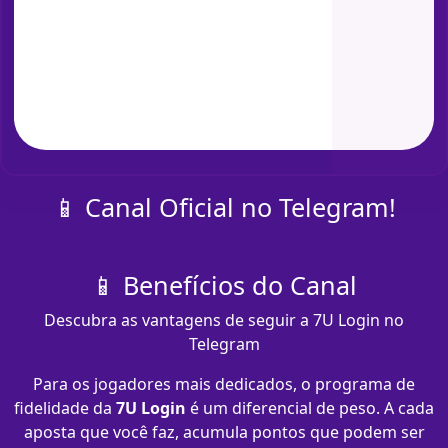
📱 Canal Oficial no Telegram!
📱 Benefícios do Canal
Descubra as vantagens de seguir a 7U Login no
Telegram
Para os jogadores mais dedicados, o programa de
fidelidade da
7U Login
é um diferencial de peso. A cada
aposta que você faz, acumula pontos que podem ser