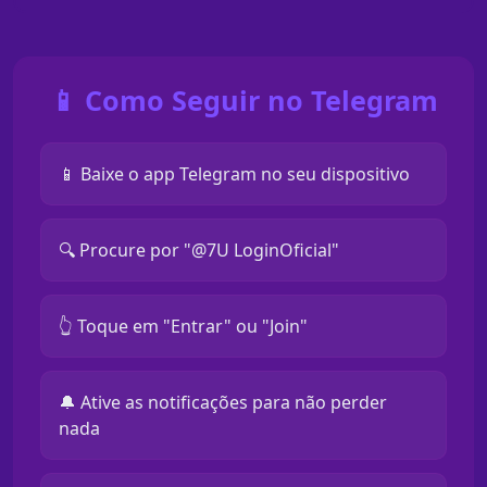
📱 Como Seguir no Telegram
📱 Baixe o app Telegram no seu dispositivo
🔍 Procure por "@7U LoginOficial"
👆 Toque em "Entrar" ou "Join"
🔔 Ative as notificações para não perder
nada