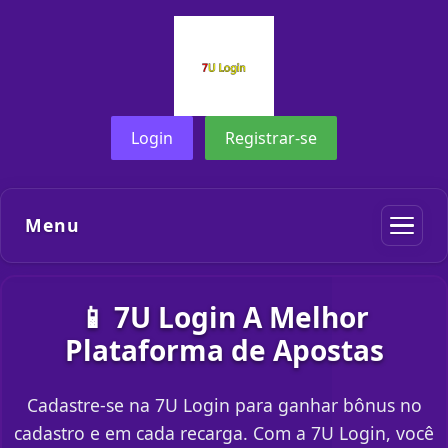
Login
Registrar-se
Menu
📱 7U Login A Melhor
Plataforma de Apostas
Cadastre-se na 7U Login para ganhar bônus no
cadastro e em cada recarga. Com a 7U Login, você