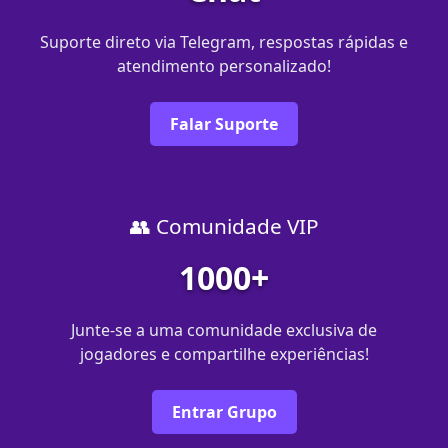
Suporte direto via Telegram, respostas rápidas e
atendimento personalizado!
Falar Suporte
👥 Comunidade VIP
1000+
Junte-se a uma comunidade exclusiva de
jogadores e compartilhe experiências!
Entrar Grupo