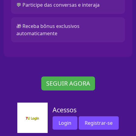
💬 Participe das conversas e interaja
🎁 Receba bônus exclusivos
automaticamente
SEGUIR AGORA
Acessos
Login
Registrar-se