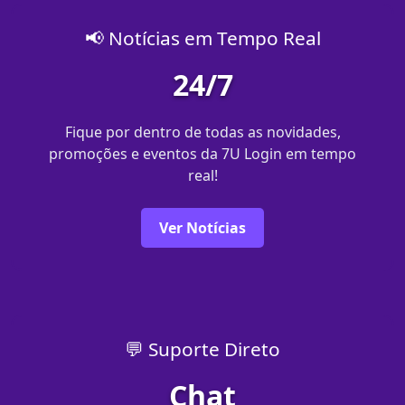
📢 Notícias em Tempo Real
24/7
Fique por dentro de todas as novidades,
promoções e eventos da 7U Login em tempo
real!
Ver Notícias
💬 Suporte Direto
Chat