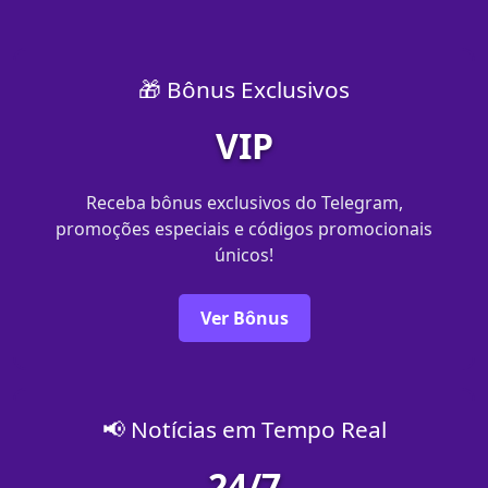
🎁 Bônus Exclusivos
VIP
Receba bônus exclusivos do Telegram,
promoções especiais e códigos promocionais
únicos!
Ver Bônus
📢 Notícias em Tempo Real
24/7