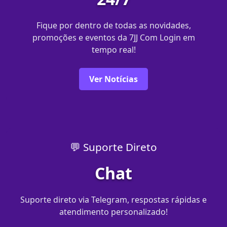
Fique por dentro de todas as novidades,
promoções e eventos da 7JJ Com Login em
tempo real!
Ver Notícias
💬 Suporte Direto
Chat
Suporte direto via Telegram, respostas rápidas e
atendimento personalizado!