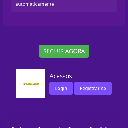
automaticamente
SEGUIR AGORA
Acessos
Login
Registrar-se