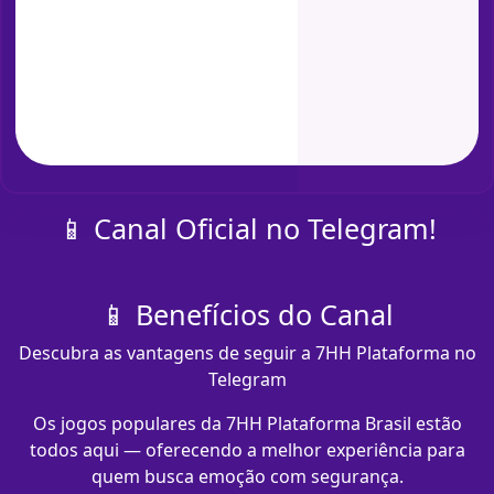
📱 Canal Oficial no Telegram!
📱 Benefícios do Canal
Descubra as vantagens de seguir a 7HH Plataforma no
Telegram
Os jogos populares da 7HH Plataforma Brasil estão
todos aqui — oferecendo a melhor experiência para
quem busca emoção com segurança.