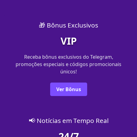
🎁 Bônus Exclusivos
VIP
Receba bônus exclusivos do Telegram,
promoções especiais e códigos promocionais
únicos!
Ver Bônus
📢 Notícias em Tempo Real
24/7