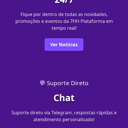
Fique por dentro de todas as novidades,
promoções e eventos da 7HH Plataforma em
tempo real!
Ver Notícias
💬 Suporte Direto
Chat
Suporte direto via Telegram, respostas rápidas e
atendimento personalizado!