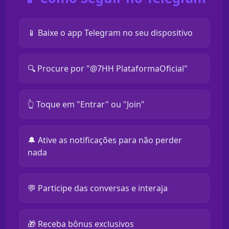
📱 Baixe o app Telegram no seu dispositivo
🔍 Procure por "@7HH PlataformaOficial"
👆 Toque em "Entrar" ou "Join"
🔔 Ative as notificações para não perder
nada
💬 Participe das conversas e interaja
🎁 Receba bônus exclusivos