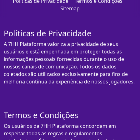
Políticas de Privacidade
Termos e Condições
Sitemap
Políticas de Privacidade
A 7HH Plataforma valoriza a privacidade de seus
usuários e está empenhada em proteger todas as
informações pessoais fornecidas durante o uso de
nossos canais de comunicação. Todos os dados
coletados são utilizados exclusivamente para fins de
melhoria contínua da experiência de nossos jogadores.
Termos e Condições
Os usuários da 7HH Plataforma concordam em
respeitar todas as regras e regulamentos