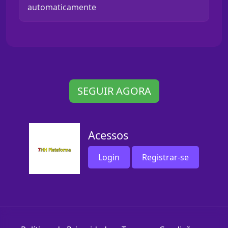
automaticamente
SEGUIR AGORA
Acessos
Login
Registrar-se