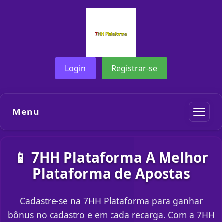
Login
Registrar-se
Menu
📱 7HH Plataforma A Melhor
Plataforma de Apostas
Cadastre-se na 7HH Plataforma para ganhar
bônus no cadastro e em cada recarga. Com a 7HH