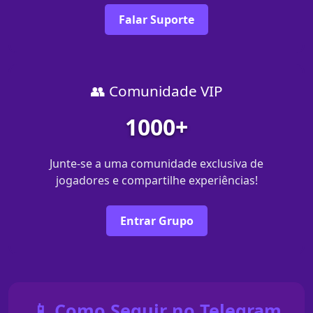
Falar Suporte
👥 Comunidade VIP
1000+
Junte-se a uma comunidade exclusiva de
jogadores e compartilhe experiências!
Entrar Grupo
📱 Como Seguir no Telegram