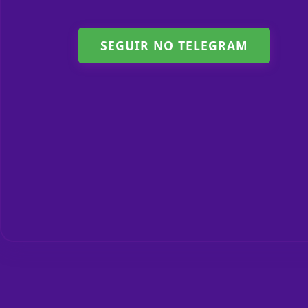
SEGUIR NO TELEGRAM