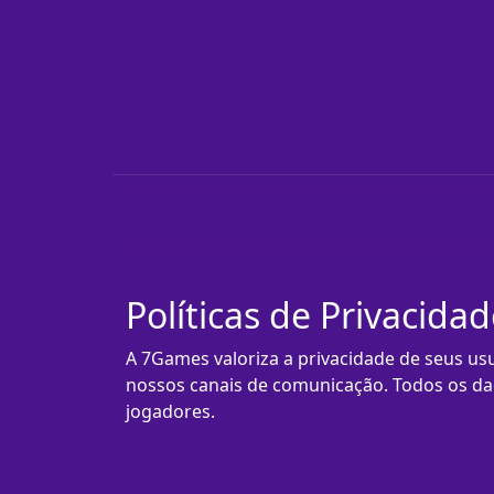
Políticas de Privacida
A 7Games valoriza a privacidade de seus u
nossos canais de comunicação. Todos os dad
jogadores.