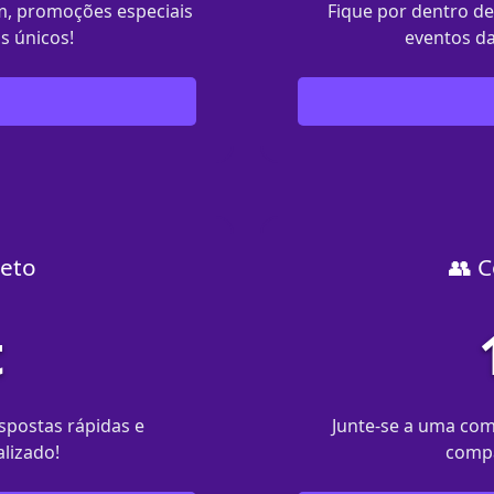
m, promoções especiais
Fique por dentro d
s únicos!
eventos d
reto
👥 
t
espostas rápidas e
Junte-se a uma com
lizado!
compa