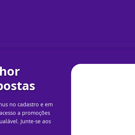
hor
postas
nus no cadastro e em
 acesso a promoções
ualável. Junte-se aos