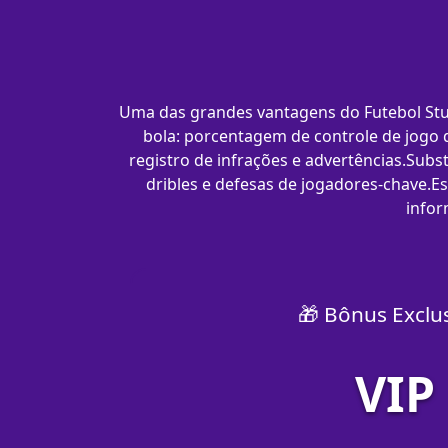
Uma das grandes vantagens do Futebol Stud
bola: porcentagem de controle de jogo d
registro de infrações e advertências.Subst
dribles e defesas de jogadores-chave.
infor
🎁 Bônus Exclu
VIP