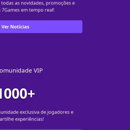
e todas as novidades, promoções e
a 7Games em tempo real!
Ver Notícias
Comunidade VIP
1000+
unidade exclusiva de jogadores e
rtilhe experiências!