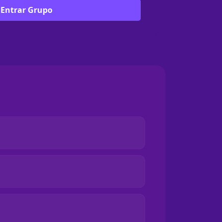
Entrar Grupo