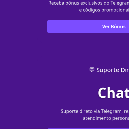
Receba bônus exclusivos do Telegra
e códigos promocionai
Ver Bônus
💬 Suporte Di
Cha
Suporte direto via Telegram, r
atendimento persona