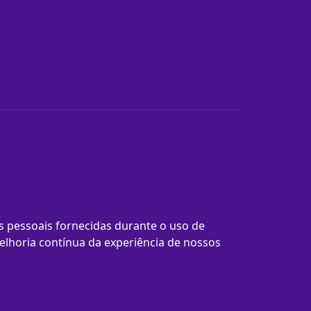
 pessoais fornecidas durante o uso de
elhoria contínua da experiência de nossos