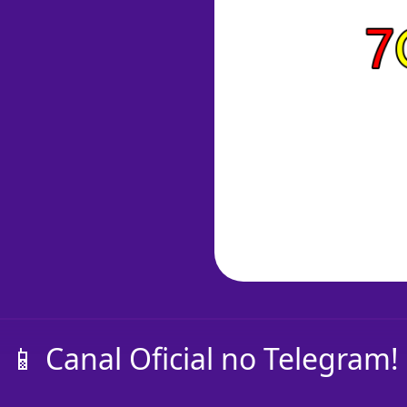
📱 Canal Oficial no Telegram!