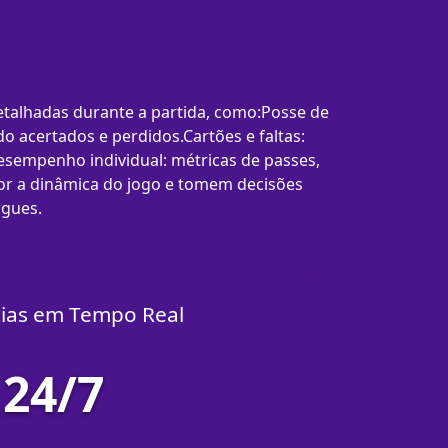
etalhadas durante a partida, como:Posse de
o acertados e perdidos.Cartões e faltas:
.Desempenho individual: métricas de passes,
or a dinâmica do jogo e tomem decisões
agues.
cias em Tempo Real
24/7