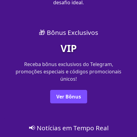
desafio ideal.
🎁 Bônus Exclusivos
VIP
Receba bônus exclusivos do Telegram,
promoções especiais e códigos promocionais
únicos!
Ver Bônus
📢 Notícias em Tempo Real