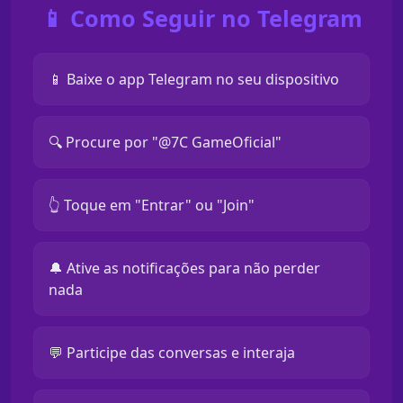
📱 Como Seguir no Telegram
📱 Baixe o app Telegram no seu dispositivo
🔍 Procure por "@7C GameOficial"
👆 Toque em "Entrar" ou "Join"
🔔 Ative as notificações para não perder
nada
💬 Participe das conversas e interaja