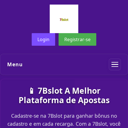
Login
Registrar-se
Menu
📱 7Bslot A Melhor
Plataforma de Apostas
Cadastre-se na 7Bslot para ganhar bônus no
cadastro e em cada recarga. Com a 7Bslot, você