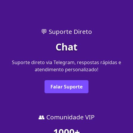
💬 Suporte Direto
Chat
Suporte direto via Telegram, respostas rápidas e
atendimento personalizado!
Falar Suporte
👥 Comunidade VIP
1000+