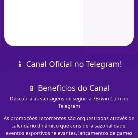
📱 Canal Oficial no Telegram!
📱 Benefícios do Canal
Descubra as vantagens de seguir a 7Brwin Com no
Telegram
As promoções recorrentes são orquestradas através de
calendário dinâmico que considera sazonalidade,
eventos esportivos relevantes, lançamentos de games