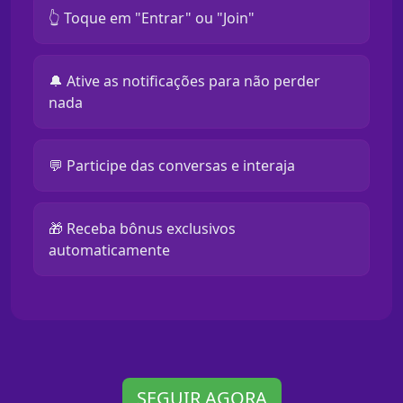
👆 Toque em "Entrar" ou "Join"
🔔 Ative as notificações para não perder
nada
💬 Participe das conversas e interaja
🎁 Receba bônus exclusivos
automaticamente
SEGUIR AGORA