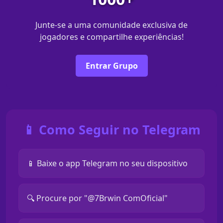
Junte-se a uma comunidade exclusiva de
jogadores e compartilhe experiências!
Entrar Grupo
📱 Como Seguir no Telegram
📱 Baixe o app Telegram no seu dispositivo
🔍 Procure por "@7Brwin ComOficial"