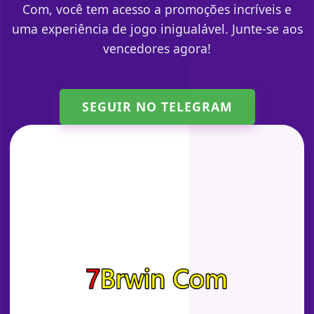
Com, você tem acesso a promoções incríveis e
uma experiência de jogo inigualável. Junte-se aos
vencedores agora!
SEGUIR NO TELEGRAM