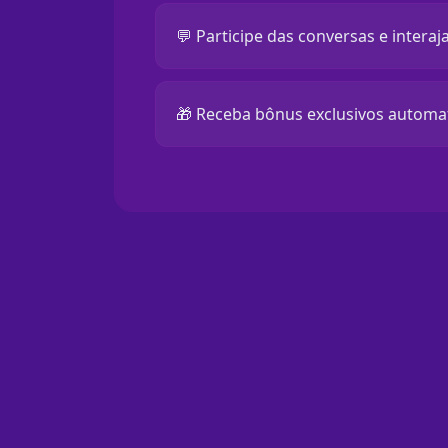
💬 Participe das conversas e interaj
🎁 Receba bônus exclusivos autom