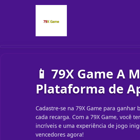
📱 79X Game A M
Plataforma de A
Cadastre-se na 79X Game para ganhar 
cada recarga. Com a 79X Game, você t
incríveis e uma experiência de jogo inig
vencedores agora!