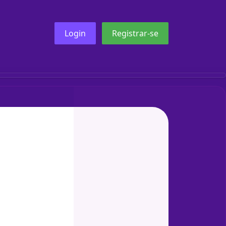
Login
Registrar-se