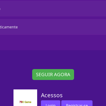
a
aticamente
SEGUIR AGORA
Acessos
Login
Registrar-se