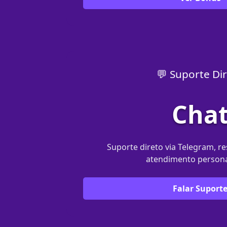
💬 Suporte Di
Cha
Suporte direto via Telegram, r
atendimento persona
Falar Suport