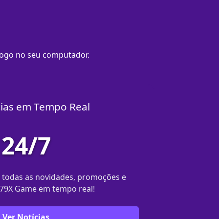
 jogo no seu computador.
cias em Tempo Real
24/7
e todas as novidades, promoções e
 79X Game em tempo real!
Ver Notícias