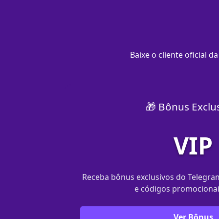
Baixe o cliente oficial
🎁 Bônus Exclu
VIP
Receba bônus exclusivos do Telegra
e códigos promocionai
Ver Bônus