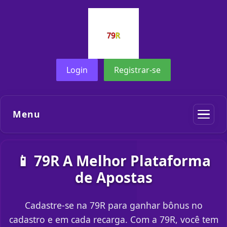
Login
Registrar-se
Menu
📱 79R A Melhor Plataforma
de Apostas
Cadastre-se na 79R para ganhar bônus no
cadastro e em cada recarga. Com a 79R, você tem