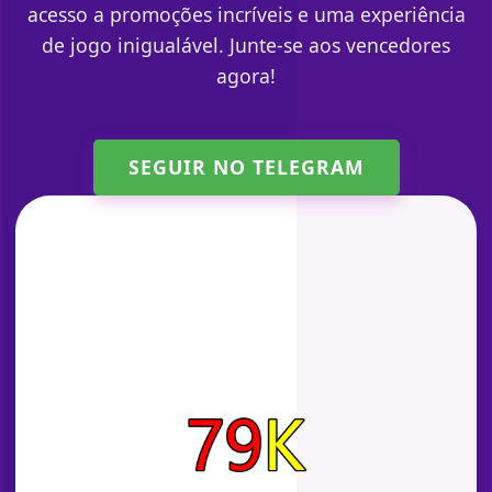
acesso a promoções incríveis e uma experiência
de jogo inigualável. Junte-se aos vencedores
agora!
SEGUIR NO TELEGRAM