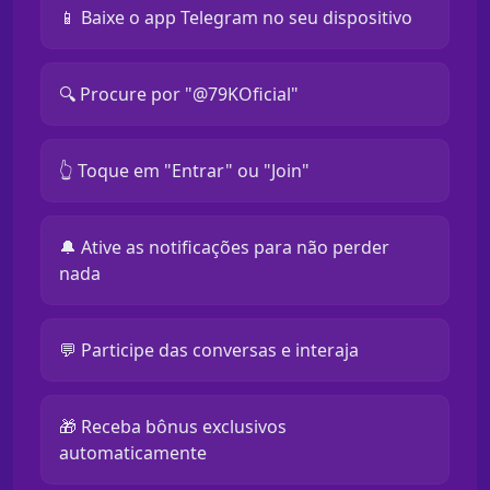
📱 Baixe o app Telegram no seu dispositivo
🔍 Procure por "@79KOficial"
👆 Toque em "Entrar" ou "Join"
🔔 Ative as notificações para não perder
nada
💬 Participe das conversas e interaja
🎁 Receba bônus exclusivos
automaticamente