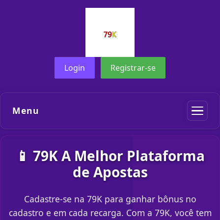
Login
Registrar-se
Menu
📱 79K A Melhor Plataforma
de Apostas
Cadastre-se na 79K para ganhar bônus no
cadastro e em cada recarga. Com a 79K, você tem