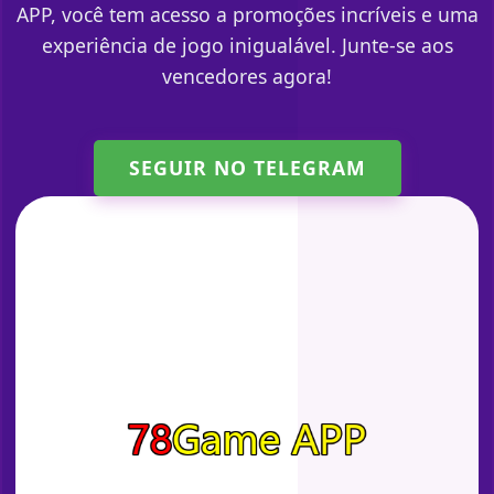
APP, você tem acesso a promoções incríveis e uma
experiência de jogo inigualável. Junte-se aos
vencedores agora!
SEGUIR NO TELEGRAM