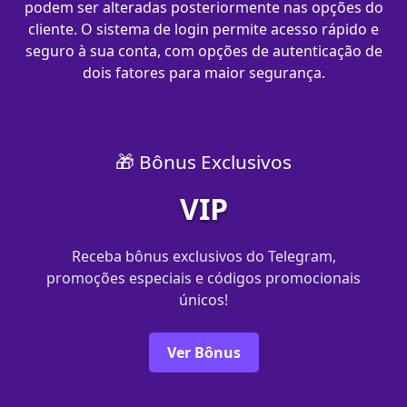
podem ser alteradas posteriormente nas opções do
cliente. O sistema de login permite acesso rápido e
seguro à sua conta, com opções de autenticação de
dois fatores para maior segurança.
🎁 Bônus Exclusivos
VIP
Receba bônus exclusivos do Telegram,
promoções especiais e códigos promocionais
únicos!
Ver Bônus