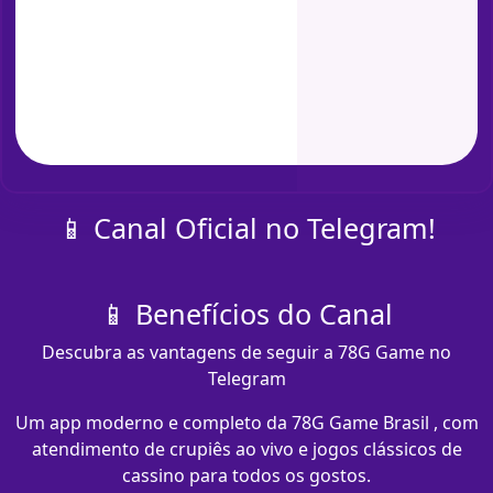
📱 Canal Oficial no Telegram!
📱 Benefícios do Canal
Descubra as vantagens de seguir a 78G Game no
Telegram
Um app moderno e completo da 78G Game Brasil , com
atendimento de crupiês ao vivo e jogos clássicos de
cassino para todos os gostos.