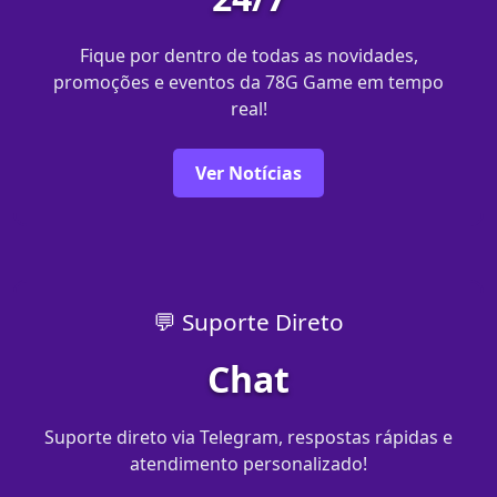
Fique por dentro de todas as novidades,
promoções e eventos da 78G Game em tempo
real!
Ver Notícias
💬 Suporte Direto
Chat
Suporte direto via Telegram, respostas rápidas e
atendimento personalizado!