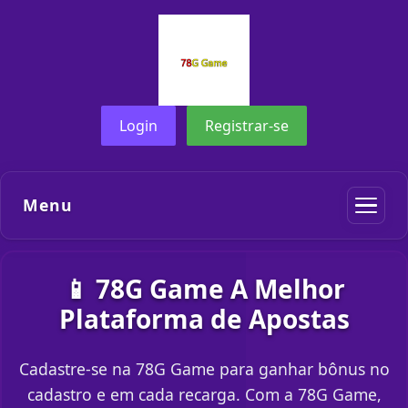
Login
Registrar-se
Menu
📱 78G Game A Melhor
Plataforma de Apostas
Cadastre-se na 78G Game para ganhar bônus no
cadastro e em cada recarga. Com a 78G Game,