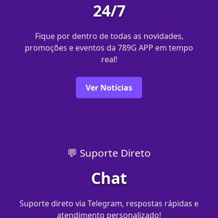
24/7
Fique por dentro de todas as novidades,
promoções e eventos da 789G APP em tempo
real!
Ver Notícias
💬 Suporte Direto
Chat
Suporte direto via Telegram, respostas rápidas e
atendimento personalizado!