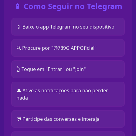
📱 Como Seguir no Telegram
📱 Baixe o app Telegram no seu dispositivo
🔍 Procure por "@789G APPOficial"
👆 Toque em "Entrar" ou "Join"
🔔 Ative as notificações para não perder
nada
💬 Participe das conversas e interaja