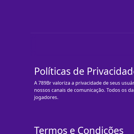
Políticas de Privacida
A 789Br valoriza a privacidade de seus usu
nossos canais de comunicação. Todos os dad
jogadores.
Termos e Condições