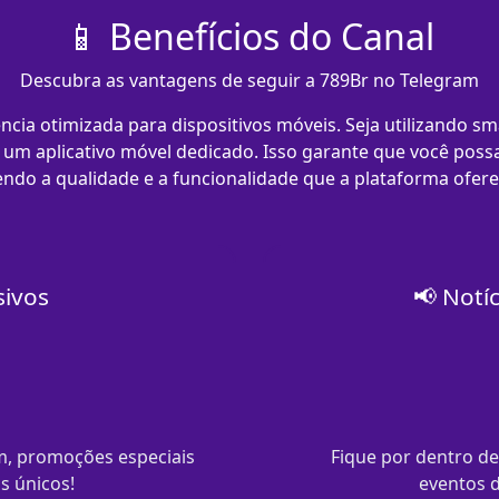
📱 Benefícios do Canal
Descubra as vantagens de seguir a 789Br no Telegram
cia otimizada para dispositivos móveis. Seja utilizando 
u um aplicativo móvel dedicado. Isso garante que você possa
endo a qualidade e a funcionalidade que a plataforma ofer
sivos
📢 Notí
m, promoções especiais
Fique por dentro d
s únicos!
eventos 