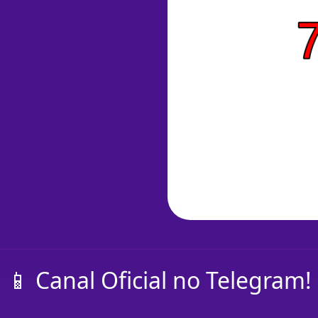
📱 Canal Oficial no Telegram!