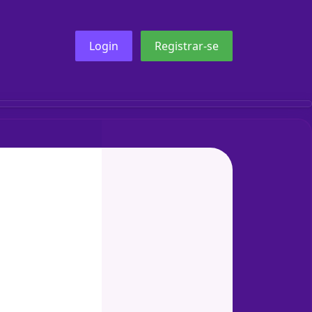
Login
Registrar-se