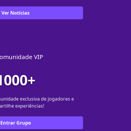
Ver Notícias
Comunidade VIP
1000+
unidade exclusiva de jogadores e
rtilhe experiências!
Entrar Grupo