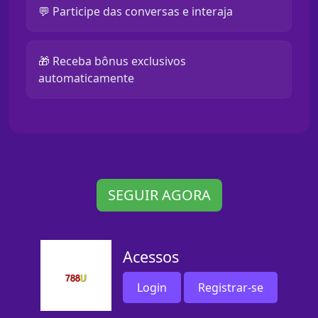
💬 Participe das conversas e interaja
🎁 Receba bônus exclusivos
automaticamente
SEGUIR AGORA
Acessos
Login
Registrar-se