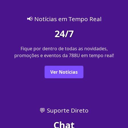
📢 Notícias em Tempo Real
24/7
Fique por dentro de todas as novidades,
promoções e eventos da 788U em tempo real!
Ver Notícias
💬 Suporte Direto
Chat