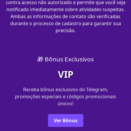
contra acesso não autorizado e permite que você seja
notificado imediatamente sobre atividades suspeitas.
Ambas as informações de contato são verificadas
durante o processo de cadastro para garantir sua
precisão.
🎁 Bônus Exclusivos
VIP
Receba bônus exclusivos do Telegram,
promoções especiais e códigos promocionais
únicos!
Ver Bônus