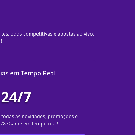
s, odds competitivas e apostas ao vivo.
!
cias em Tempo Real
24/7
e todas as novidades, promoções e
 787Game em tempo real!