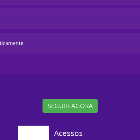
a
aticamente
SEGUIR AGORA
Acessos