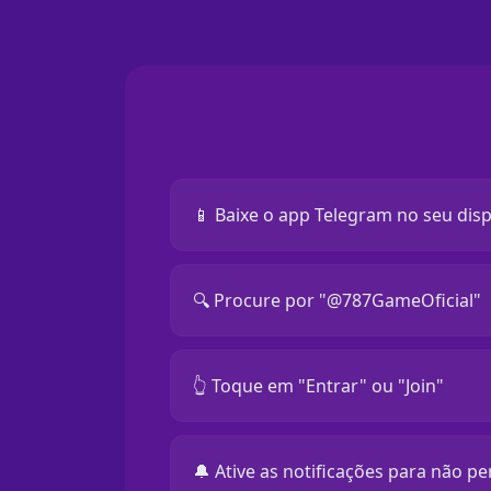
📱 Baixe o app Telegram no seu disp
🔍 Procure por "@787GameOficial"
👆 Toque em "Entrar" ou "Join"
🔔 Ative as notificações para não p