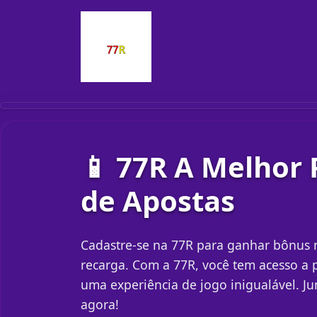
📱 77R A Melhor
de Apostas
Cadastre-se na 77R para ganhar bônus 
recarga. Com a 77R, você tem acesso a 
uma experiência de jogo inigualável. J
agora!