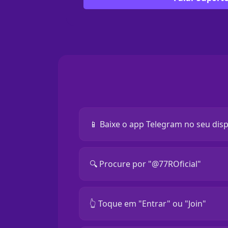
📱 Baixe o app Telegram no seu disp
🔍 Procure por "@77ROficial"
👆 Toque em "Entrar" ou "Join"