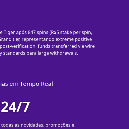
e Tiger após 847 spins (R$5 stake per spin,
Grand tier, representando extreme positive
ost-verification, funds transferred via wire
ry standards para large withdrawals.
cias em Tempo Real
24/7
e todas as novidades, promoções e