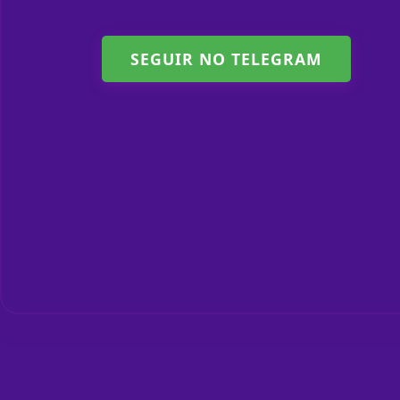
SEGUIR NO TELEGRAM