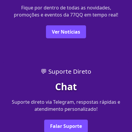
Fique por dentro de todas as novidades,
promoções e eventos da 77QQ em tempo real!
Ver Notícias
💬 Suporte Direto
Chat
Suporte direto via Telegram, respostas rápidas e
atendimento personalizado!
Falar Suporte