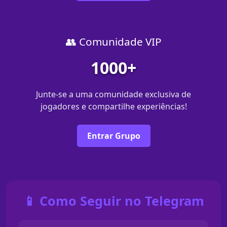
👥 Comunidade VIP
1000+
Junte-se a uma comunidade exclusiva de
jogadores e compartilhe experiências!
Entrar Grupo
📱 Como Seguir no Telegram