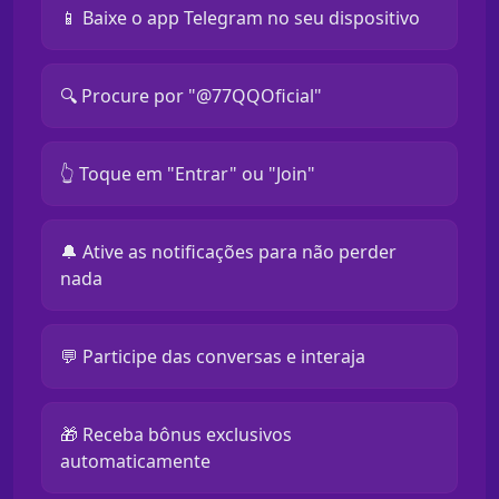
📱 Baixe o app Telegram no seu dispositivo
🔍 Procure por "@77QQOficial"
👆 Toque em "Entrar" ou "Join"
🔔 Ative as notificações para não perder
nada
💬 Participe das conversas e interaja
🎁 Receba bônus exclusivos
automaticamente