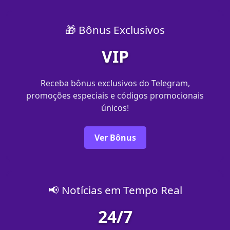
🎁 Bônus Exclusivos
VIP
Receba bônus exclusivos do Telegram,
promoções especiais e códigos promocionais
únicos!
Ver Bônus
📢 Notícias em Tempo Real
24/7