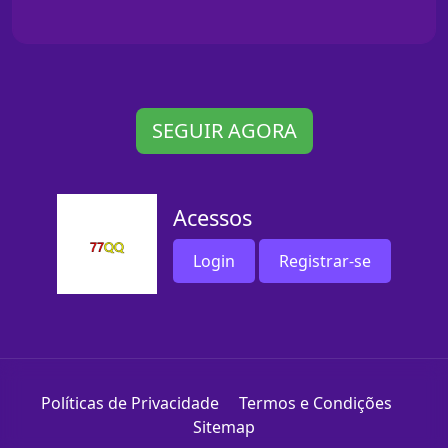
SEGUIR AGORA
Acessos
Login
Registrar-se
Políticas de Privacidade
Termos e Condições
Sitemap