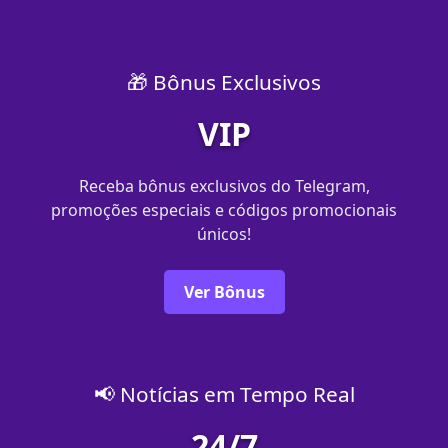
🎁 Bônus Exclusivos
VIP
Receba bônus exclusivos do Telegram,
promoções especiais e códigos promocionais
únicos!
Ver Bônus
📢 Notícias em Tempo Real
24/7