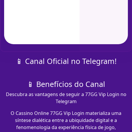
📱 Canal Oficial no Telegram!
📱 Benefícios do Canal
Descubra as vantagens de seguir a 77GG Vip Login no
Telegram
O Cassino Online 77GG Vip Login materializa uma
síntese dialética entre a ubiquidade digital e a
fenomenologia da experiência física de jogo,