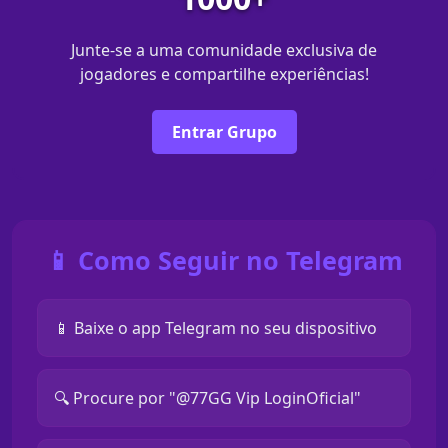
Junte-se a uma comunidade exclusiva de
jogadores e compartilhe experiências!
Entrar Grupo
📱 Como Seguir no Telegram
📱 Baixe o app Telegram no seu dispositivo
🔍 Procure por "@77GG Vip LoginOficial"