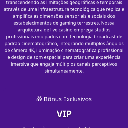
transcendendo as limitações geográficas e temporais
através de uma infraestrutura tecnológica que replica e
amplifica as dimensões sensoriais e sociais dos
estabelecimentos de gaming terrestres. Nossa
arquitetura de live casino emprega studios
profissionais equipados com tecnologia broadcast de
padrão cinematográfico, integrando múltiplos ângulos
de câmera 4K, iluminação cinematográfica profissional
e design de som espacial para criar uma experiência
imersiva que engaja múltiplos canais perceptivos
simultaneamente.
🎁 Bônus Exclusivos
VIP