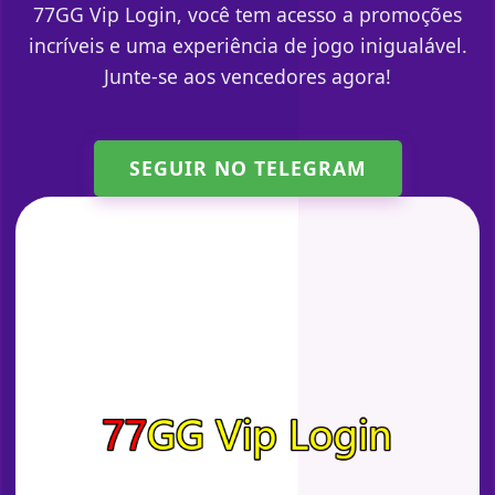
77GG Vip Login, você tem acesso a promoções
incríveis e uma experiência de jogo inigualável.
Junte-se aos vencedores agora!
SEGUIR NO TELEGRAM