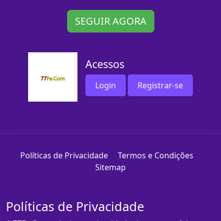
SEGUIR AGORA
Acessos
Login
Registrar-se
Políticas de Privacidade
Termos e Condições
Sitemap
Políticas de Privacidade