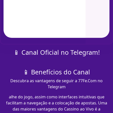
📱 Canal Oficial no Telegram!
📱 Benefícios do Canal
Descubra as vantagens de seguir a 77Fe.Com no
Telegram
alhe do jogo, assim como interfaces intuitivas que
facilitam a navegação e a colocação de apostas. Uma
das maiores vantagens do Cassino ao Vivo é a