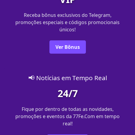
Receba bônus exclusivos do Telegram,
promoções especiais e códigos promocionais
únicos!
Ver Bônus
📢 Notícias em Tempo Real
24/7
Fique por dentro de todas as novidades,
promoções e eventos da 77Fe.Com em tempo
real!