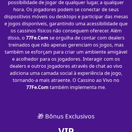
possibilidade de jogar de qualquer lugar, a qualquer
hora. Os jogadores podem se conectar de seus
dispositivos móveis ou desktops e participar das mesas
e jogos disponíveis, garantindo uma acessibilidade que
os cassinos físicos não conseguem oferecer. Além
disso, o
77Fe.Com
se orgulha de contar com dealers
treinados que não apenas gerenciam os jogos, mas
também se esforçam para criar um ambiente amigável
e acolhedor para os jogadores. Interagir com os
dealers e outros jogadores através de chat ao vivo
adiciona uma camada social à experiência de jogo,
tornando-a mais atraente. O Cassino ao Vivo no
77Fe.Com
também implementa me.
🎁 Bônus Exclusivos
VIP