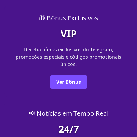
🎁 Bônus Exclusivos
VIP
Receba bônus exclusivos do Telegram,
promoções especiais e códigos promocionais
únicos!
Ver Bônus
📢 Notícias em Tempo Real
24/7