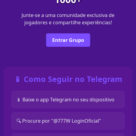
Junte-se a uma comunidade exclusiva de
jogadores e compartilhe experiências!
Entrar Grupo
📱 Como Seguir no Telegram
📱 Baixe o app Telegram no seu dispositivo
🔍 Procure por "@777W LoginOficial"