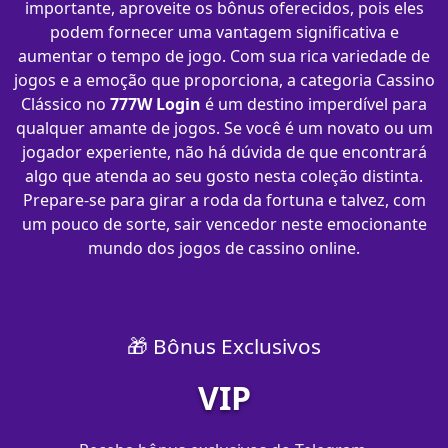
importante, aproveite os bônus oferecidos, pois eles
podem fornecer uma vantagem significativa e
aumentar o tempo de jogo. Com sua rica variedade de
jogos e a emoção que proporciona, a categoria Cassino
Clássico no
777W Login
é um destino imperdível para
qualquer amante de jogos. Se você é um novato ou um
jogador experiente, não há dúvida de que encontrará
algo que atenda ao seu gosto nesta coleção distinta.
Prepare-se para girar a roda da fortuna e talvez, com
um pouco de sorte, sair vencedor neste emocionante
mundo dos jogos de cassino online.
🎁 Bônus Exclusivos
VIP