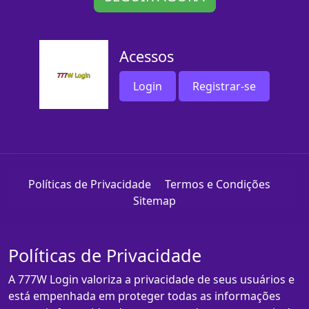
Acessos
Login
Registrar-se
Políticas de Privacidade
Termos e Condições
Sitemap
Políticas de Privacidade
A 777W Login valoriza a privacidade de seus usuários e
está empenhada em proteger todas as informações