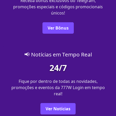
Receba bônus exclusivos do Telegram,
promoções especiais e códigos promocionais
únicos!
Ver Bônus
📢 Notícias em Tempo Real
24/7
Fique por dentro de todas as novidades,
promoções e eventos da 777W Login em tempo
real!
Ver Notícias