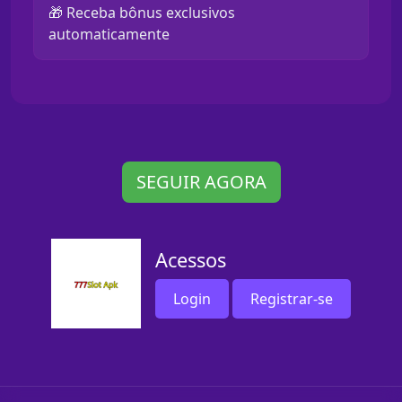
🎁 Receba bônus exclusivos
automaticamente
SEGUIR AGORA
Acessos
Login
Registrar-se