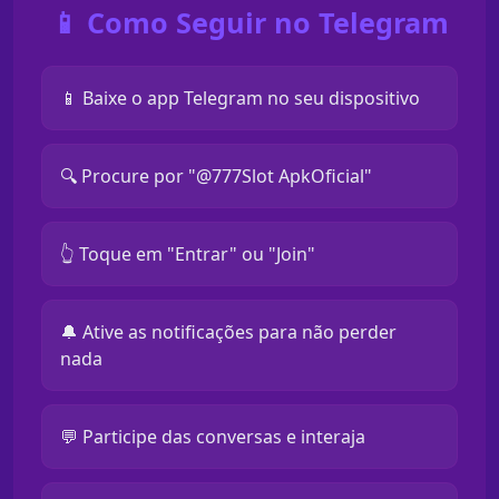
📱 Como Seguir no Telegram
📱 Baixe o app Telegram no seu dispositivo
🔍 Procure por "@777Slot ApkOficial"
👆 Toque em "Entrar" ou "Join"
🔔 Ative as notificações para não perder
nada
💬 Participe das conversas e interaja