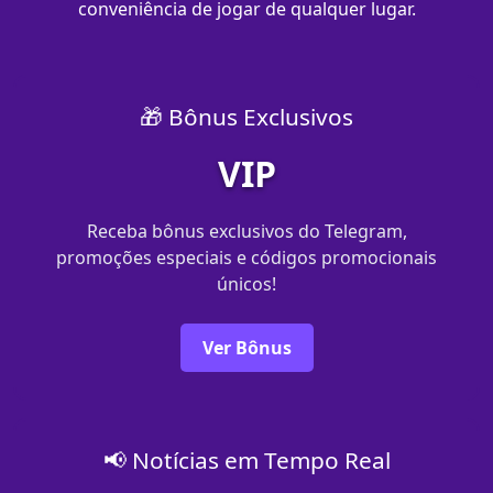
conveniência de jogar de qualquer lugar.
🎁 Bônus Exclusivos
VIP
Receba bônus exclusivos do Telegram,
promoções especiais e códigos promocionais
únicos!
Ver Bônus
📢 Notícias em Tempo Real