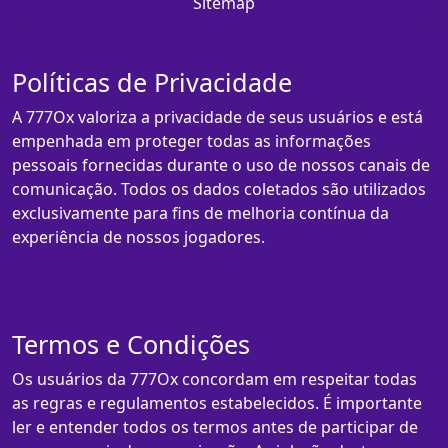
Sitemap
Políticas de Privacidade
A 777Ox valoriza a privacidade de seus usuários e está
empenhada em proteger todas as informações
pessoais fornecidas durante o uso de nossos canais de
comunicação. Todos os dados coletados são utilizados
exclusivamente para fins de melhoria contínua da
experiência de nossos jogadores.
Termos e Condições
Os usuários da 777Ox concordam em respeitar todas
as regras e regulamentos estabelecidos. É importante
ler e entender todos os termos antes de participar de