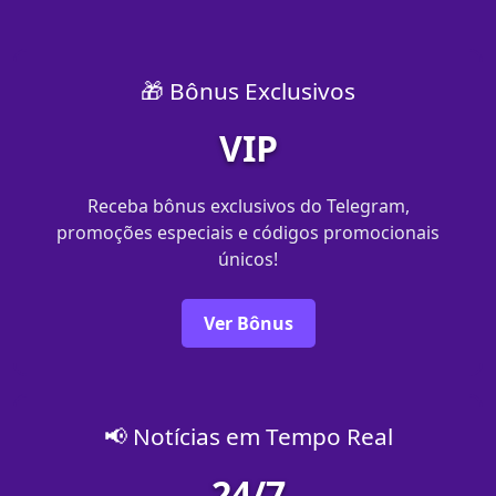
🎁 Bônus Exclusivos
VIP
Receba bônus exclusivos do Telegram,
promoções especiais e códigos promocionais
únicos!
Ver Bônus
📢 Notícias em Tempo Real
24/7