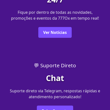
Fique por dentro de todas as novidades,
promoções e eventos da 777Ox em tempo real!
Ver Notícias
💬 Suporte Direto
Chat
Suporte direto via Telegram, respostas rápidas e
atendimento personalizado!