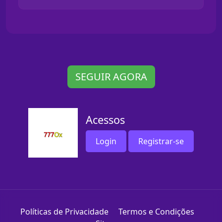
SEGUIR AGORA
Acessos
Login
Registrar-se
Políticas de Privacidade
Termos e Condições