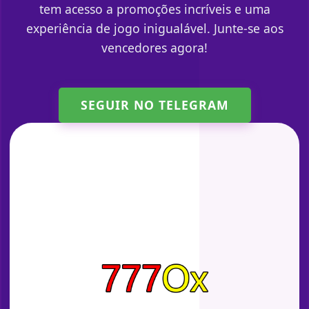
tem acesso a promoções incríveis e uma
experiência de jogo inigualável. Junte-se aos
vencedores agora!
SEGUIR NO TELEGRAM