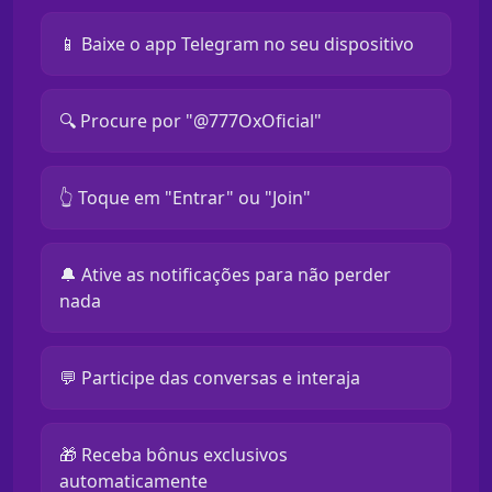
📱 Baixe o app Telegram no seu dispositivo
🔍 Procure por "@777OxOficial"
👆 Toque em "Entrar" ou "Join"
🔔 Ative as notificações para não perder
nada
💬 Participe das conversas e interaja
🎁 Receba bônus exclusivos
automaticamente