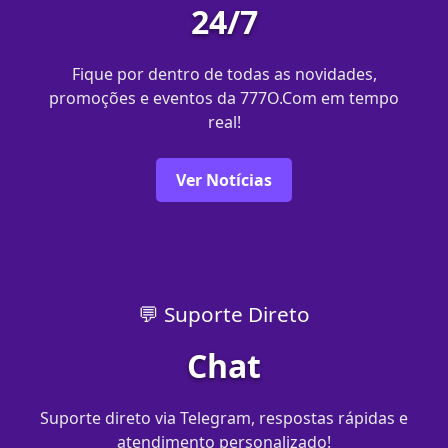
24/7
Fique por dentro de todas as novidades,
promoções e eventos da 777O.Com em tempo
real!
Ver Notícias
💬 Suporte Direto
Chat
Suporte direto via Telegram, respostas rápidas e
atendimento personalizado!