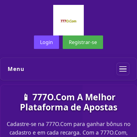
Login
Registrar-se
Menu
📱 777O.Com A Melhor
Plataforma de Apostas
Cadastre-se na 777O.Com para ganhar bônus no
cadastro e em cada recarga. Com a 777O.Com,