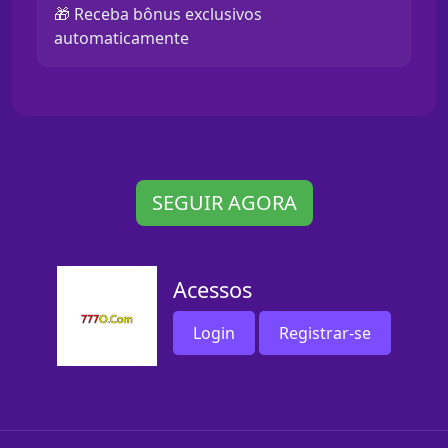
🎁 Receba bônus exclusivos
automaticamente
SEGUIR AGORA
Acessos
Login
Registrar-se