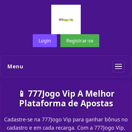
Login
Registrar-se
Menu
📱 777Jogo Vip A Melhor
Plataforma de Apostas
Cadastre-se na 777Jogo Vip para ganhar bônus no
cadastro e em cada recarga. Com a 777Jogo Vip,