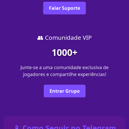
Falar Suporte
👥 Comunidade VIP
1000+
Junte-se a uma comunidade exclusiva de
jogadores e compartilhe experiências!
Entrar Grupo
📱 Como Seguir no Telegram