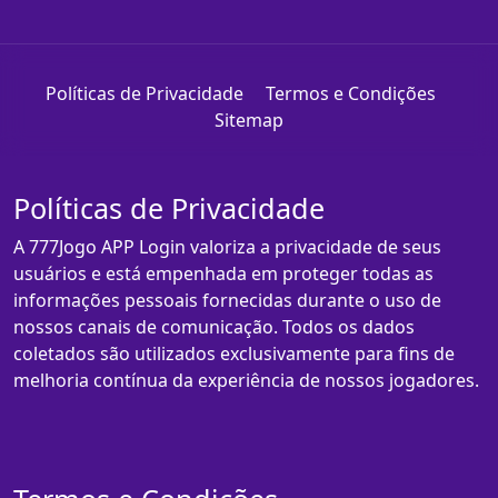
Políticas de Privacidade
Termos e Condições
Sitemap
Políticas de Privacidade
A 777Jogo APP Login valoriza a privacidade de seus
usuários e está empenhada em proteger todas as
informações pessoais fornecidas durante o uso de
nossos canais de comunicação. Todos os dados
coletados são utilizados exclusivamente para fins de
melhoria contínua da experiência de nossos jogadores.