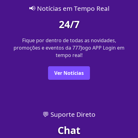
📢 Notícias em Tempo Real
24/7
Fique por dentro de todas as novidades,
promoções e eventos da 777Jogo APP Login em
tempo real!
Ver Notícias
💬 Suporte Direto
Chat