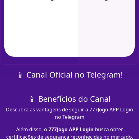
📱 Canal Oficial no Telegram!
📱 Benefícios do Canal
Descubra as vantagens de seguir a 777Jogo APP Login
no Telegram
Além disso, o
777Jogo APP Login
busca obter
certificações de segurança reconhecidas no mercado,