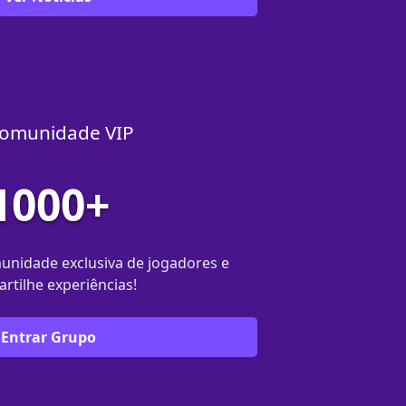
Comunidade VIP
1000+
unidade exclusiva de jogadores e
rtilhe experiências!
Entrar Grupo