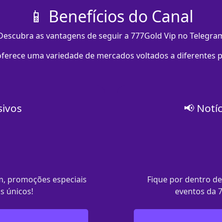
📱 Benefícios do Canal
Descubra as vantagens de seguir a 777Gold Vip no Telegra
 oferece uma variedade de mercados voltados a diferentes p
sivos
📢 Notí
m, promoções especiais
Fique por dentro d
s únicos!
eventos da 