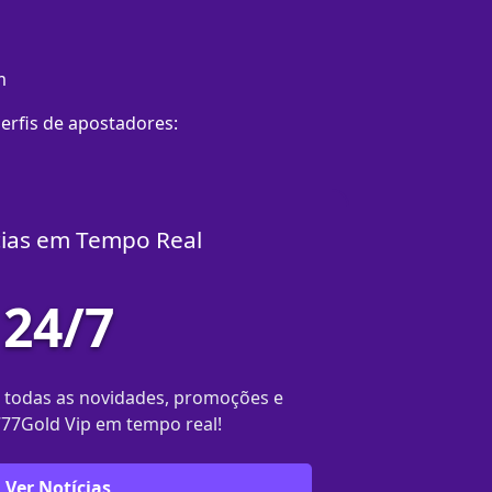
m
erfis de apostadores:
cias em Tempo Real
24/7
e todas as novidades, promoções e
777Gold Vip em tempo real!
Ver Notícias