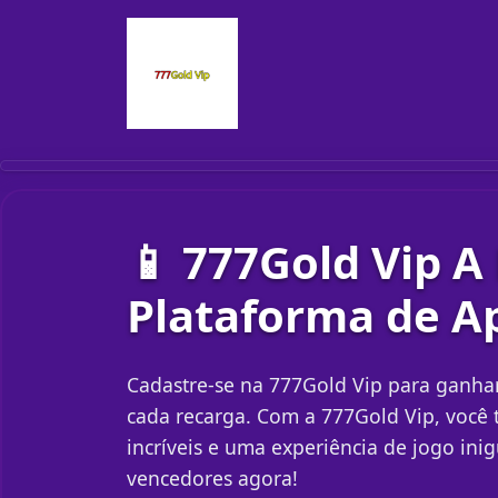
📱 777Gold Vip A
Plataforma de A
Cadastre-se na 777Gold Vip para ganha
cada recarga. Com a 777Gold Vip, você
incríveis e uma experiência de jogo inig
vencedores agora!