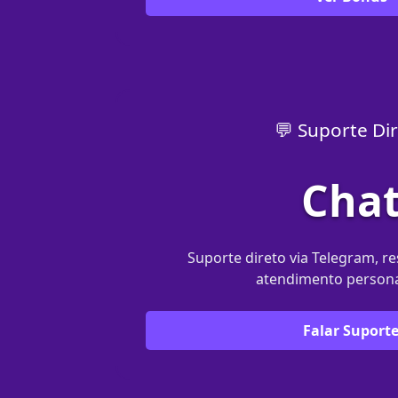
💬 Suporte Di
Cha
Suporte direto via Telegram, r
atendimento persona
Falar Suport