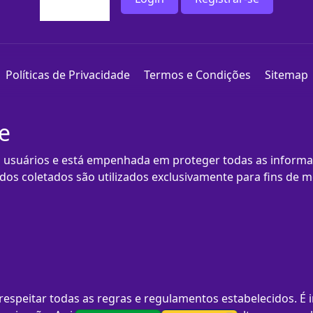
Políticas de Privacidade
Termos e Condições
Sitemap
de
us usuários e está empenhada em proteger todas as inform
os coletados são utilizados exclusivamente para fins de m
speitar todas as regras e regulamentos estabelecidos. É 