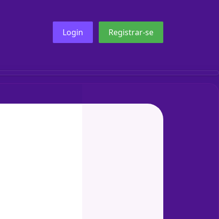
Login
Registrar-se