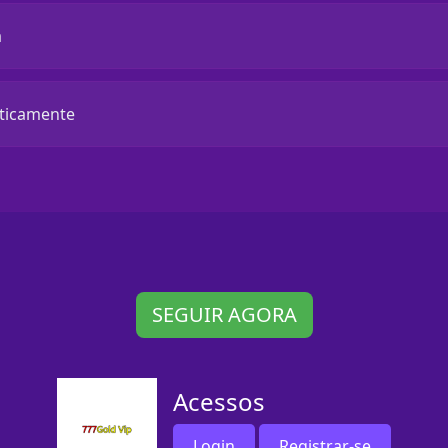
a
aticamente
SEGUIR AGORA
Acessos
Login
Registrar-se