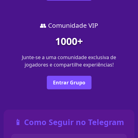
👥 Comunidade VIP
1000+
Junte-se a uma comunidade exclusiva de
jogadores e compartilhe experiências!
Entrar Grupo
📱 Como Seguir no Telegram