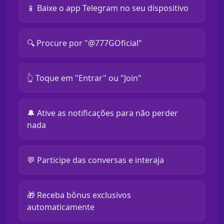
📱 Baixe o app Telegram no seu dispositivo
🔍 Procure por "@777GOficial"
👆 Toque em "Entrar" ou "Join"
🔔 Ative as notificações para não perder
nada
💬 Participe das conversas e interaja
🎁 Receba bônus exclusivos
automaticamente