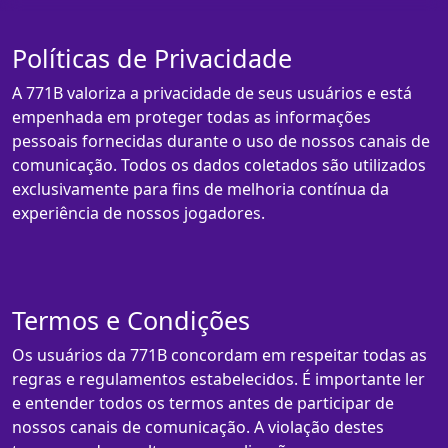
Políticas de Privacidade
A 771B valoriza a privacidade de seus usuários e está
empenhada em proteger todas as informações
pessoais fornecidas durante o uso de nossos canais de
comunicação. Todos os dados coletados são utilizados
exclusivamente para fins de melhoria contínua da
experiência de nossos jogadores.
Termos e Condições
Os usuários da 771B concordam em respeitar todas as
regras e regulamentos estabelecidos. É importante ler
e entender todos os termos antes de participar de
nossos canais de comunicação. A violação destes