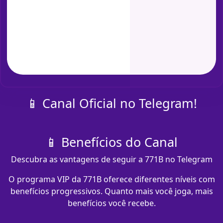
📱 Canal Oficial no Telegram!
📱 Benefícios do Canal
Descubra as vantagens de seguir a 771B no Telegram
O programa VIP da 771B oferece diferentes níveis com
benefícios progressivos. Quanto mais você joga, mais
benefícios você recebe.