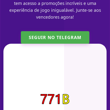
tem acesso a promoções incríveis e uma
experiência de jogo inigualável. Junte-se aos
vencedores agora!
SEGUIR NO TELEGRAM