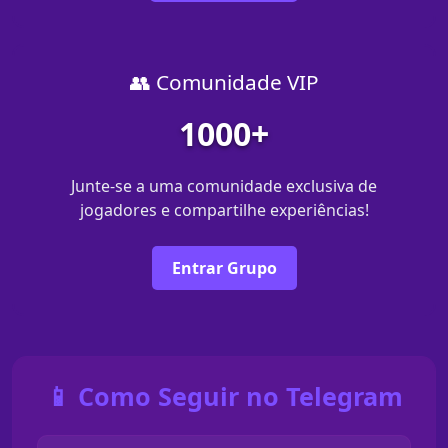
👥 Comunidade VIP
1000+
Junte-se a uma comunidade exclusiva de
jogadores e compartilhe experiências!
Entrar Grupo
📱 Como Seguir no Telegram