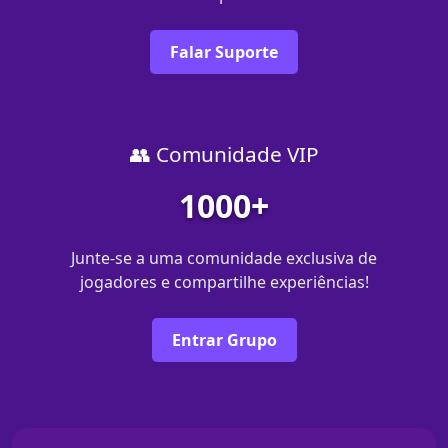
Falar Suporte
👥 Comunidade VIP
1000+
Junte-se a uma comunidade exclusiva de
jogadores e compartilhe experiências!
Entrar Grupo