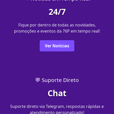
24/7
Fique por dentro de todas as novidades,
promoções e eventos da 76P em tempo real!
Ver Notícias
💬 Suporte Direto
Chat
Suporte direto via Telegram, respostas rápidas e
atendimento personalizado!