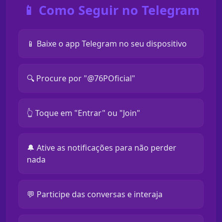
📱 Como Seguir no Telegram
📱 Baixe o app Telegram no seu dispositivo
🔍 Procure por "@76POficial"
👆 Toque em "Entrar" ou "Join"
🔔 Ative as notificações para não perder
nada
💬 Participe das conversas e interaja