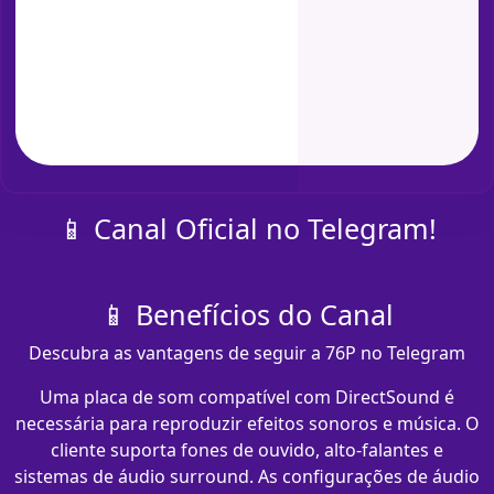
📱 Canal Oficial no Telegram!
📱 Benefícios do Canal
Descubra as vantagens de seguir a 76P no Telegram
Uma placa de som compatível com DirectSound é
necessária para reproduzir efeitos sonoros e música. O
cliente suporta fones de ouvido, alto-falantes e
sistemas de áudio surround. As configurações de áudio