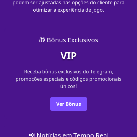
podem ser ajustadas nas opções do cliente para
otimizar a experiência de jogo.
🎁 Bônus Exclusivos
VIP
Receba bônus exclusivos do Telegram,
promoções especiais e códigos promocionais
únicos!
Ver Bônus
📢 Notícias em Tempo Real