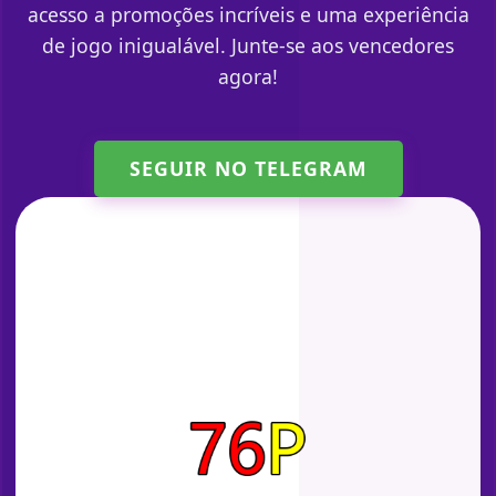
acesso a promoções incríveis e uma experiência
de jogo inigualável. Junte-se aos vencedores
agora!
SEGUIR NO TELEGRAM