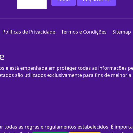
Políticas de Privacidade
Termos e Condições
Sitemap
de
rios e está empenhada em proteger todas as informações p
tados são utilizados exclusivamente para fins de melhoria
 todas as regras e regulamentos estabelecidos. É importa