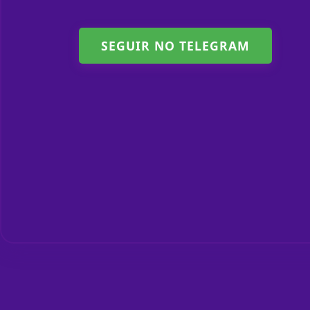
SEGUIR NO TELEGRAM