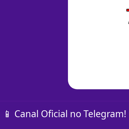
📱 Canal Oficial no Telegram!