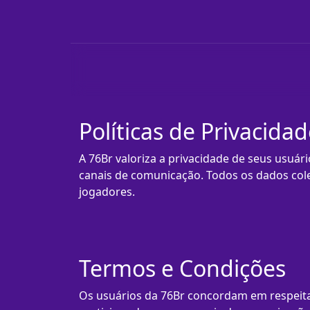
Políticas de Privacida
A 76Br valoriza a privacidade de seus usuá
canais de comunicação. Todos os dados cole
jogadores.
Termos e Condições
Os usuários da 76Br concordam em respeitar