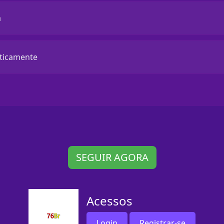
a
aticamente
SEGUIR AGORA
Acessos
Login
Registrar-se