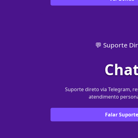
💬 Suporte Di
Cha
Suporte direto via Telegram, r
atendimento persona
Falar Suport