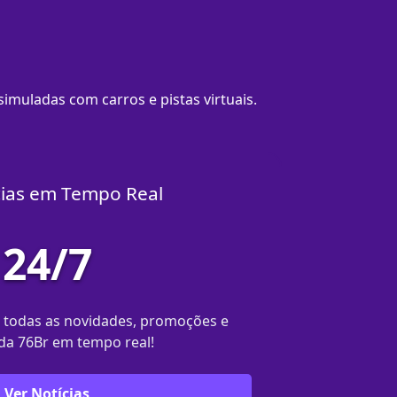
imuladas com carros e pistas virtuais.
cias em Tempo Real
24/7
e todas as novidades, promoções e
da 76Br em tempo real!
Ver Notícias