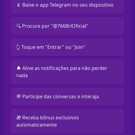
📱 Baixe o app Telegram no seu dispositivo
🔍 Procure por "@766BrlOficial"
👆 Toque em "Entrar" ou "Join"
🔔 Ative as notificações para não perder
nada
💬 Participe das conversas e interaja
🎁 Receba bônus exclusivos
automaticamente