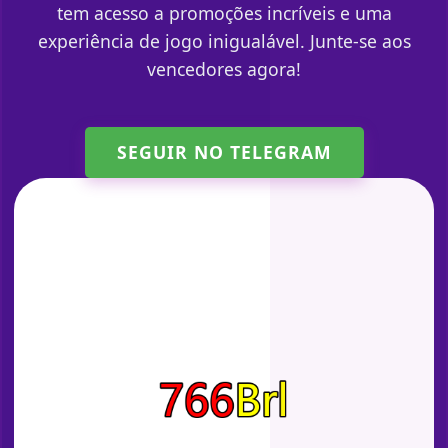
tem acesso a promoções incríveis e uma
experiência de jogo inigualável. Junte-se aos
vencedores agora!
SEGUIR NO TELEGRAM