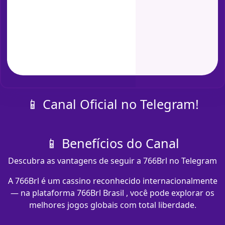
📱 Canal Oficial no Telegram!
📱 Benefícios do Canal
Descubra as vantagens de seguir a 766Brl no Telegram
A 766Brl é um cassino reconhecido internacionalmente
— na plataforma 766Brl Brasil , você pode explorar os
melhores jogos globais com total liberdade.