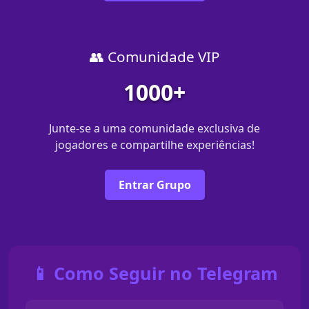
👥 Comunidade VIP
1000+
Junte-se a uma comunidade exclusiva de
jogadores e compartilhe experiências!
Entrar Grupo
📱 Como Seguir no Telegram