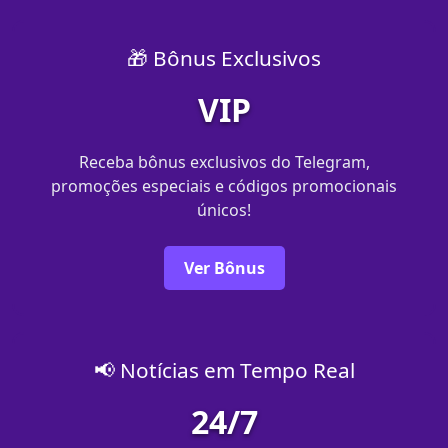
🎁 Bônus Exclusivos
VIP
Receba bônus exclusivos do Telegram,
promoções especiais e códigos promocionais
únicos!
Ver Bônus
📢 Notícias em Tempo Real
24/7