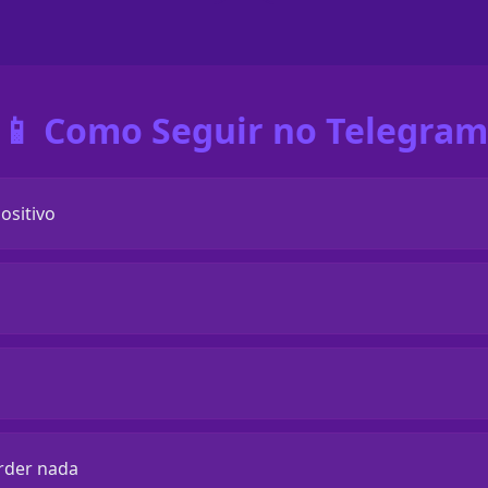
📱 Como Seguir no Telegram
ositivo
erder nada