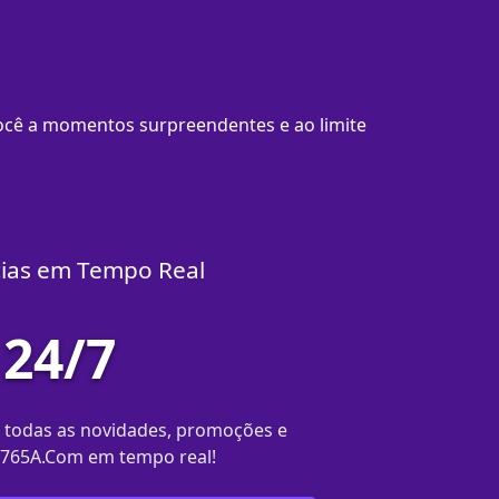
você a momentos surpreendentes e ao limite
cias em Tempo Real
24/7
e todas as novidades, promoções e
 765A.Com em tempo real!