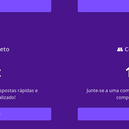
reto
👥 
t
espostas rápidas e
Junte-se a uma com
lizado!
compa
e