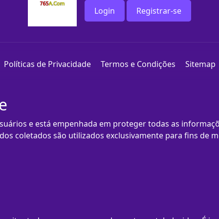
Login
Registrar-se
Políticas de Privacidade
Termos e Condições
Sitemap
de
 usuários e está empenhada em proteger todas as informaçõ
os coletados são utilizados exclusivamente para fins de m