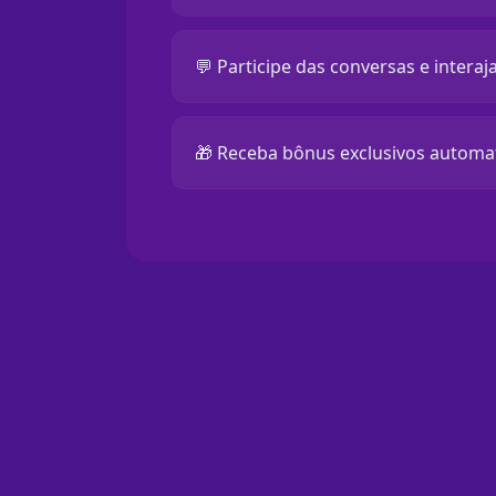
💬 Participe das conversas e interaj
🎁 Receba bônus exclusivos autom