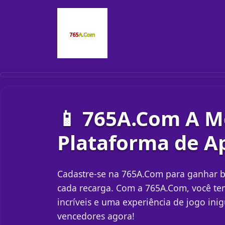
📱 765A.Com A M
Plataforma de A
Cadastre-se na 765A.Com para ganhar 
cada recarga. Com a 765A.Com, você t
incríveis e uma experiência de jogo inig
vencedores agora!