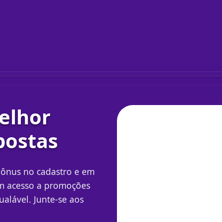
elhor
postas
bônus no cadastro e em
em acesso a promoções
ualável. Junte-se aos