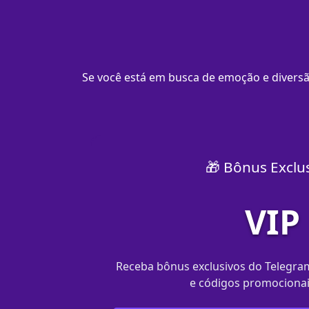
Se você está em busca de emoção e diversã
🎁 Bônus Exclu
VIP
Receba bônus exclusivos do Telegra
e códigos promocionai