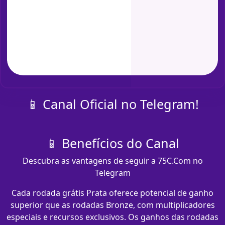
📱 Canal Oficial no Telegram!
📱 Benefícios do Canal
Descubra as vantagens de seguir a 75C.Com no
Telegram
Cada rodada grátis Prata oferece potencial de ganho
superior que as rodadas Bronze, com multiplicadores
especiais e recursos exclusivos. Os ganhos das rodadas