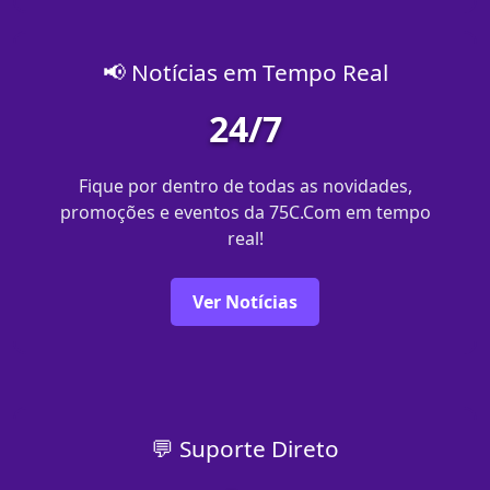
📢 Notícias em Tempo Real
24/7
Fique por dentro de todas as novidades,
promoções e eventos da 75C.Com em tempo
real!
Ver Notícias
💬 Suporte Direto