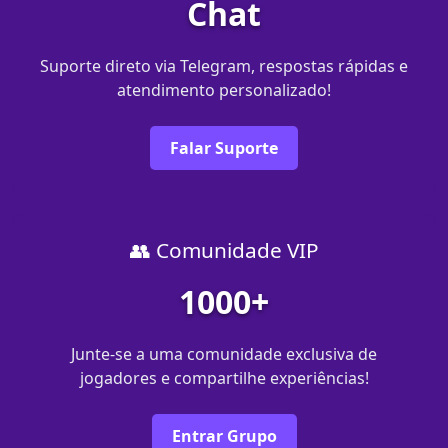
Chat
Suporte direto via Telegram, respostas rápidas e
atendimento personalizado!
Falar Suporte
👥 Comunidade VIP
1000+
Junte-se a uma comunidade exclusiva de
jogadores e compartilhe experiências!
Entrar Grupo