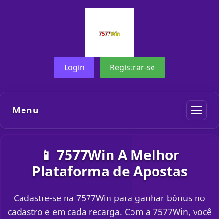
Login
Registrar-se
Menu
📱 7577Win A Melhor
Plataforma de Apostas
Cadastre-se na 7577Win para ganhar bônus no
cadastro e em cada recarga. Com a 7577Win, você