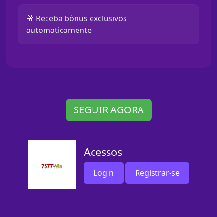
🎁 Receba bônus exclusivos
automaticamente
SEGUIR AGORA
Acessos
Login
Registrar-se