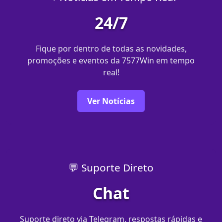
24/7
Fique por dentro de todas as novidades,
promoções e eventos da 7577Win em tempo
real!
Ver Notícias
💬 Suporte Direto
Chat
Suporte direto via Telegram, respostas rápidas e