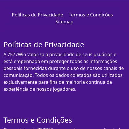
Políticas de Privacidade
Termos e Condições
Sitemap
Políticas de Privacidade
A 7577Win valoriza a privacidade de seus usuários e
está empenhada em proteger todas as informações
pessoais fornecidas durante o uso de nossos canais de
comunicação. Todos os dados coletados são utilizados
exclusivamente para fins de melhoria contínua da
experiência de nossos jogadores.
Termos e Condições