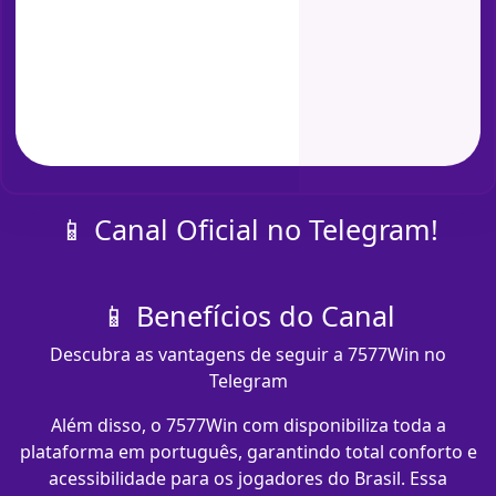
📱 Canal Oficial no Telegram!
📱 Benefícios do Canal
Descubra as vantagens de seguir a 7577Win no
Telegram
Além disso, o 7577Win com​ disponibiliza toda a
plataforma em português, garantindo total conforto e
acessibilidade para os jogadores do Brasil. Essa