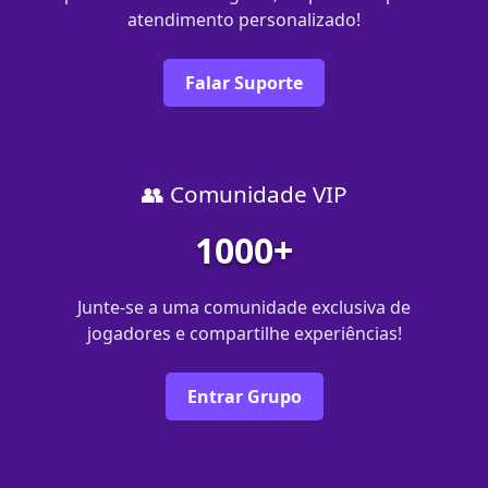
atendimento personalizado!
Falar Suporte
👥 Comunidade VIP
1000+
Junte-se a uma comunidade exclusiva de
jogadores e compartilhe experiências!
Entrar Grupo