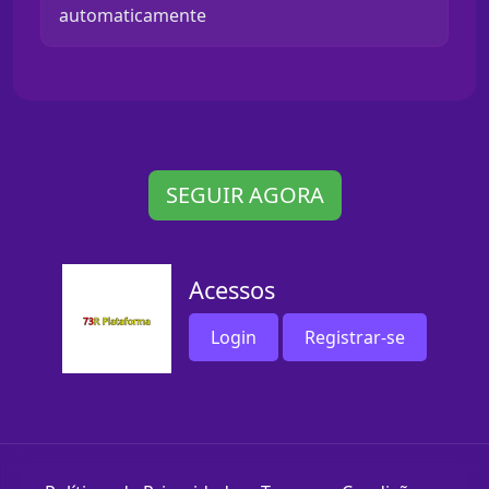
automaticamente
SEGUIR AGORA
Acessos
Login
Registrar-se