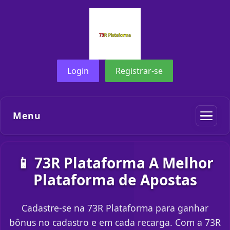
Login
Registrar-se
Menu
📱 73R Plataforma A Melhor
Plataforma de Apostas
Cadastre-se na 73R Plataforma para ganhar
bônus no cadastro e em cada recarga. Com a 73R