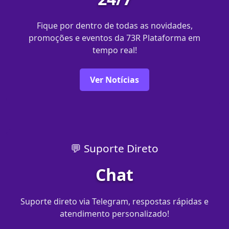
Fique por dentro de todas as novidades,
promoções e eventos da 73R Plataforma em
tempo real!
Ver Notícias
💬 Suporte Direto
Chat
Suporte direto via Telegram, respostas rápidas e
atendimento personalizado!