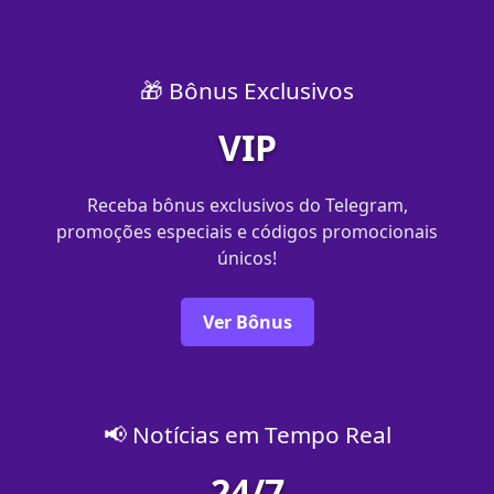
🎁 Bônus Exclusivos
VIP
Receba bônus exclusivos do Telegram,
promoções especiais e códigos promocionais
únicos!
Ver Bônus
📢 Notícias em Tempo Real
24/7