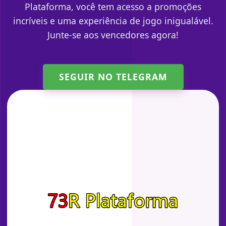
Plataforma, você tem acesso a promoções
incríveis e uma experiência de jogo inigualável.
Junte-se aos vencedores agora!
SEGUIR NO TELEGRAM