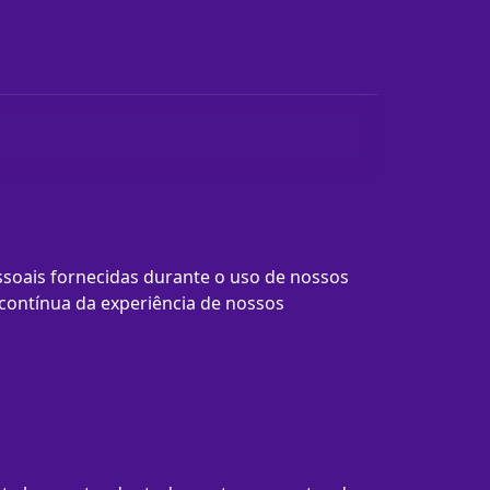
ssoais fornecidas durante o uso de nossos
 contínua da experiência de nossos