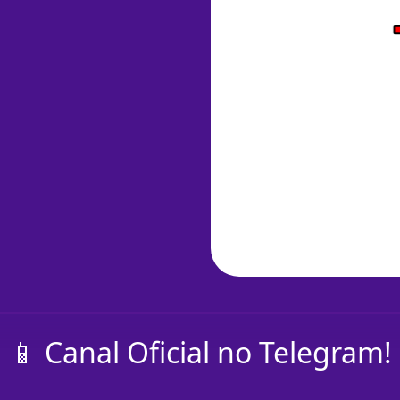
📱 Canal Oficial no Telegram!