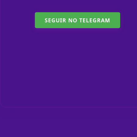
SEGUIR NO TELEGRAM