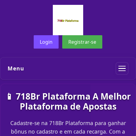
Login
Registrar-se
Menu
📱 718Br Plataforma A Melhor
Plataforma de Apostas
Cadastre-se na 718Br Plataforma para ganhar
bônus no cadastro e em cada recarga. Com a