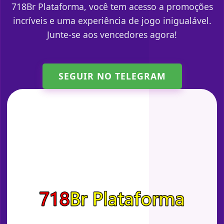
718Br Plataforma, você tem acesso a promoções
incríveis e uma experiência de jogo inigualável.
Junte-se aos vencedores agora!
SEGUIR NO TELEGRAM