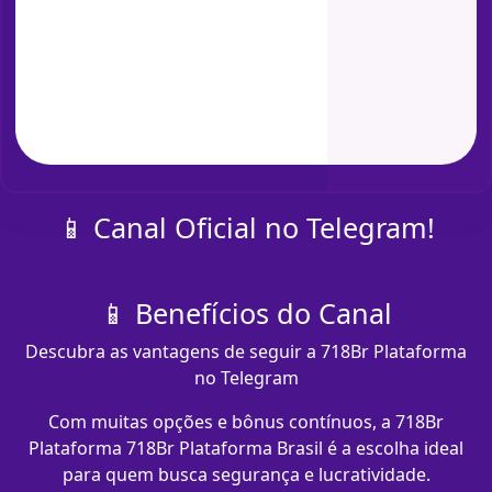
📱 Canal Oficial no Telegram!
📱 Benefícios do Canal
Descubra as vantagens de seguir a 718Br Plataforma
no Telegram
Com muitas opções e bônus contínuos, a 718Br
Plataforma 718Br Plataforma Brasil é a escolha ideal
para quem busca segurança e lucratividade.