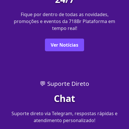
Fique por dentro de todas as novidades,
promoções e eventos da 718Br Plataforma em
tempo real!
Ver Notícias
💬 Suporte Direto
Chat
Suporte direto via Telegram, respostas rápidas e
atendimento personalizado!