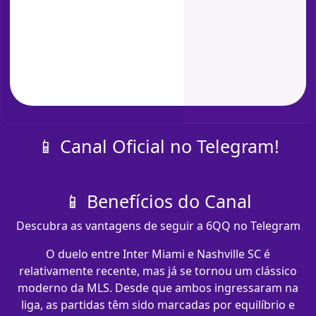
📱 Canal Oficial no Telegram!
📱 Benefícios do Canal
Descubra as vantagens de seguir a 6QQ no Telegram
O duelo entre Inter Miami e Nashville SC é
relativamente recente, mas já se tornou um clássico
moderno da MLS. Desde que ambos ingressaram na
liga, as partidas têm sido marcadas por equilíbrio e