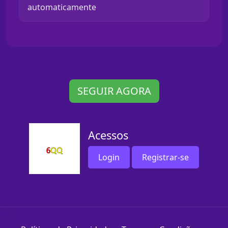
automaticamente
SEGUIR AGORA
Acessos
Login
Registrar-se