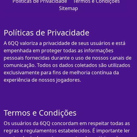
Políticas de Privacidade
Termos e Condições
Sitemap
Políticas de Privacidade
A 6QQ valoriza a privacidade de seus usuários e está
empenhada em proteger todas as informações
pessoais fornecidas durante o uso de nossos canais de
comunicação. Todos os dados coletados são utilizados
exclusivamente para fins de melhoria contínua da
experiência de nossos jogadores.
Termos e Condições
Os usuários da 6QQ concordam em respeitar todas as
regras e regulamentos estabelecidos. É importante ler