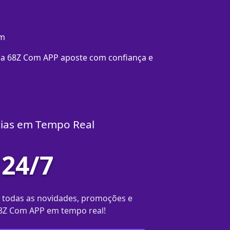
am
 na 68Z Com APP aposte com confiança e
cias em Tempo Real
24/7
e todas as novidades, promoções e
8Z Com APP em tempo real!