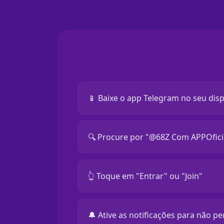
📱 Baixe o app Telegram no seu disp
🔍 Procure por "@68Z Com APPOfici
👆 Toque em "Entrar" ou "Join"
🔔 Ative as notificações para não p