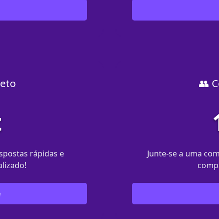
reto
👥 
t
espostas rápidas e
Junte-se a uma com
lizado!
compa
e