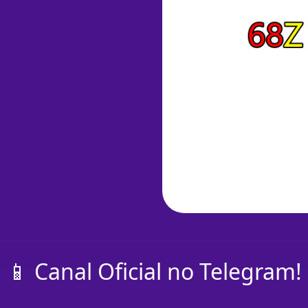
📱 Canal Oficial no Telegram!