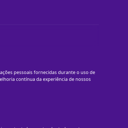
ações pessoais fornecidas durante o uso de
elhoria contínua da experiência de nossos