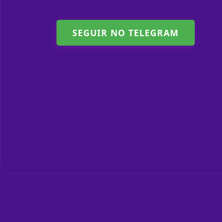
SEGUIR NO TELEGRAM