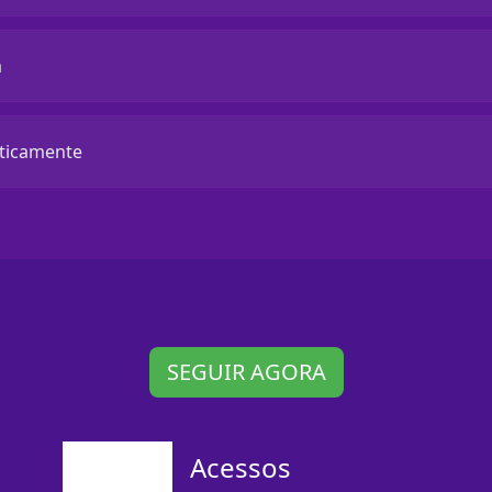
a
aticamente
SEGUIR AGORA
Acessos