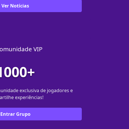
Ver Notícias
Comunidade VIP
1000+
unidade exclusiva de jogadores e
rtilhe experiências!
Entrar Grupo