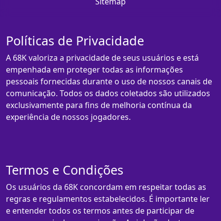
Sitemap
Políticas de Privacidade
A 68K valoriza a privacidade de seus usuários e está
empenhada em proteger todas as informações
pessoais fornecidas durante o uso de nossos canais de
comunicação. Todos os dados coletados são utilizados
exclusivamente para fins de melhoria contínua da
experiência de nossos jogadores.
Termos e Condições
Os usuários da 68K concordam em respeitar todas as
regras e regulamentos estabelecidos. É importante ler
e entender todos os termos antes de participar de