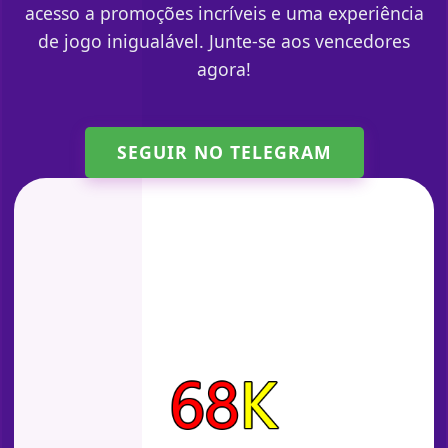
acesso a promoções incríveis e uma experiência
de jogo inigualável. Junte-se aos vencedores
agora!
SEGUIR NO TELEGRAM