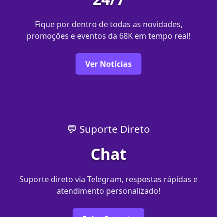
Fique por dentro de todas as novidades,
promoções e eventos da 68K em tempo real!
Ver Notícias
💬 Suporte Direto
Chat
Suporte direto via Telegram, respostas rápidas e
atendimento personalizado!