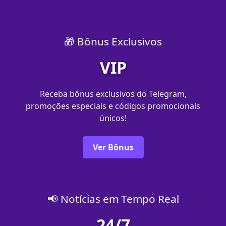
🎁 Bônus Exclusivos
VIP
Receba bônus exclusivos do Telegram,
promoções especiais e códigos promocionais
únicos!
Ver Bônus
📢 Notícias em Tempo Real
24/7