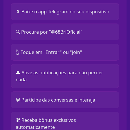
📱 Baixe o app Telegram no seu dispositivo
🔍 Procure por "@68BrlOficial"
👆 Toque em "Entrar" ou "Join"
🔔 Ative as notificações para não perder
nada
💬 Participe das conversas e interaja
🎁 Receba bônus exclusivos
automaticamente