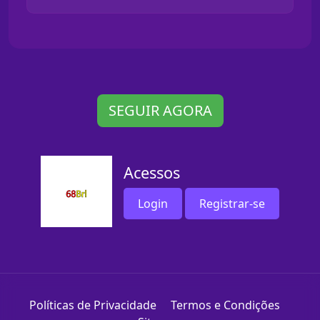
SEGUIR AGORA
Acessos
Login
Registrar-se
Políticas de Privacidade
Termos e Condições