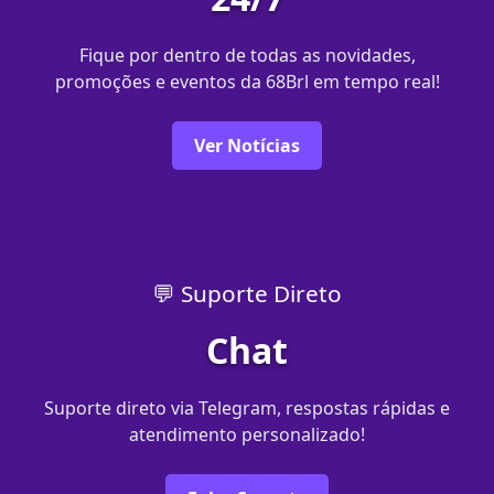
Fique por dentro de todas as novidades,
promoções e eventos da 68Brl em tempo real!
Ver Notícias
💬 Suporte Direto
Chat
Suporte direto via Telegram, respostas rápidas e
atendimento personalizado!