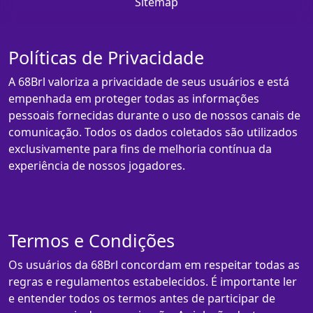
Sitemap
Políticas de Privacidade
A 68Brl valoriza a privacidade de seus usuários e está
empenhada em proteger todas as informações
pessoais fornecidas durante o uso de nossos canais de
comunicação. Todos os dados coletados são utilizados
exclusivamente para fins de melhoria contínua da
experiência de nossos jogadores.
Termos e Condições
Os usuários da 68Brl concordam em respeitar todas as
regras e regulamentos estabelecidos. É importante ler
e entender todos os termos antes de participar de