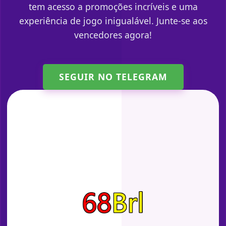
tem acesso a promoções incríveis e uma
experiência de jogo inigualável. Junte-se aos
vencedores agora!
SEGUIR NO TELEGRAM