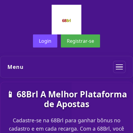
Login
Registrar-se
Menu
📱 68Brl A Melhor Plataforma
de Apostas
Cadastre-se na 68Brl para ganhar bônus no
cadastro e em cada recarga. Com a 68Brl, você