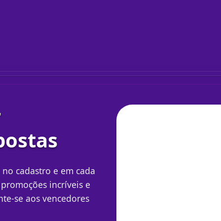
r
postas
 no cadastro e em cada
 promoções incríveis e
unte-se aos vencedores