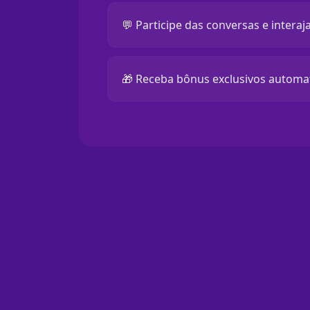
💬 Participe das conversas e interaj
🎁 Receba bônus exclusivos autom