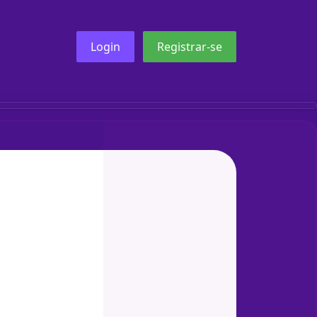
Login
Registrar-se