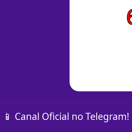
📱 Canal Oficial no Telegram!