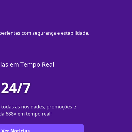
perientes com segurança e estabilidade.
cias em Tempo Real
24/7
e todas as novidades, promoções e
da 688V em tempo real!
Ver Notícias