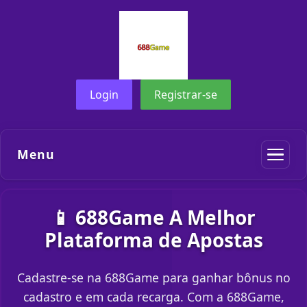
Login
Registrar-se
Menu
📱 688Game A Melhor
Plataforma de Apostas
Cadastre-se na 688Game para ganhar bônus no
cadastro e em cada recarga. Com a 688Game,