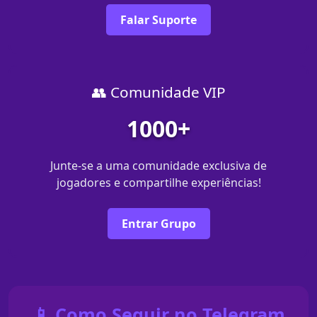
Falar Suporte
👥 Comunidade VIP
1000+
Junte-se a uma comunidade exclusiva de
jogadores e compartilhe experiências!
Entrar Grupo
📱 Como Seguir no Telegram